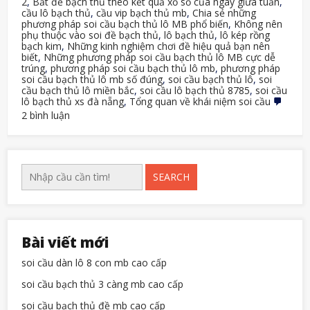
2
,
Bắt đề bạch thủ theo kết quả xổ số của ngày giữa tuần
,
cầu lô bạch thủ
,
cầu vip bạch thủ mb
,
Chia sẻ những
phương pháp soi cầu bạch thủ lô MB phổ biến
,
Không nên
phụ thuộc vào soi đề bạch thủ
,
lô bạch thủ
,
lô kép rồng
bạch kim
,
Những kinh nghiệm chơi đề hiệu quả bạn nên
biết
,
Những phương pháp soi cầu bạch thủ lô MB cực dễ
trúng
,
phương pháp soi cầu bạch thủ lô mb
,
phương pháp
soi cầu bạch thủ lô mb số đúng
,
soi cầu bạch thủ lô
,
soi
cầu bạch thủ lô miền bắc
,
soi cầu lô bạch thủ 8785
,
soi cầu
lô bạch thủ xs đà nẵng
,
Tổng quan về khái niệm soi cầu
ở
2 bình luận
phương
pháp
soi
cầu
bạch
SEARCH
thủ
lô
mb
số
đúng
Bài viết mới
soi cầu dàn lô 8 con mb cao cấp
soi cầu bạch thủ 3 càng mb cao cấp
soi cầu bạch thủ đề mb cao cấp