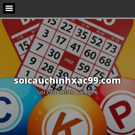
Skip
to
content
s
o
i
c
a
u
c
h
i
n
h
x
a
c
9
9
.
c
o
m
s
o
i
c
ầ
u
c
h
í
n
h
x
á
c
9
9
%