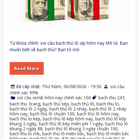
Từ khóa chính: soi cầu bạch thủ lô víp hôm nay Mô tả: Bạn
muốn biết về bạch thủ? Bạn tò mò
Read More
đã câp nhật:
Thứ Năm, 06/08/2026 - 19:50
soi cầu
chính xác 99%
soi cầu xsmb hôm nay chính xác 100
bach thu 247
,
bach thu 3cang
,
bạch thủ kép
,
bạch thủ lô
,
bach thu lo
,
bạch thủ lô 2 ngày
,
bạch thủ lô 2 nháy
,
bạch thủ lô 2 nháy
hôm nay
,
bạch thủ lô chuẩn 100
,
bạch thủ lô hôm nay
,
bach thu lo kep
,
bạch thủ lô kép hôm nay
,
bạch thủ lô kép
khung 2 ngày
,
bạch thủ lô kép miễn phí 1 ngày
,
bạch thủ lô
khung 2 ngày 88
,
bạch thủ lô khung 3 ngày chuẩn 100
,
bach thu lo mb
,
bạch thủ lô miền bắc
,
bạch thủ lô miền bắc
hôm nay
,
bạch thủ lô vip
,
Bật mí cách soi cầu bạch thủ lô