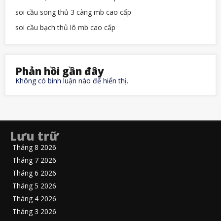
soi cầu song thủ 3 càng mb cao cấp
soi cầu bạch thủ lô mb cao cấp
Phản hồi gần đây
Không có bình luận nào để hiển thị.
Lưu trữ
Tháng 8 2026
Tháng 7 2026
Tháng 6 2026
Tháng 5 2026
Tháng 4 2026
Tháng 3 2026