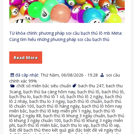
Từ khóa chính: phương pháp soi cầu bạch thủ lô mb Meta:
Cùng tìm hiểu những phương pháp soi cầu bạch thủ
Read More
đã câp nhật:
Thứ Năm, 06/08/2026 - 19:28
soi cầu
chính xác 99%
chốt số miền bắc siêu chuẩn
bach thu 247
,
bach thu
3cang
,
bạch thủ ba càng hôm nay
,
bạch thủ lô
,
bach thủ lô
,
bạch thu lo
,
bạch thủ lô 1 số
,
bạch thủ lô 2 ngày
,
bạch thủ
lô 2 nháy
,
bach thu lo 3 ngay
,
bạch thủ lô chuẩn
,
bạch thủ
lô chuẩn 100
,
bạch thủ lô hàng ngày
,
bạch thủ lô hôm nay
miền bắc
,
bạch thủ lô kép miễn phí 1 ngày
,
bạch thủ lô
khung 2 ngày 88
,
bạch thủ lô khung 3 ngày chuẩn
,
bạch thủ
lô khung 3 ngày chuẩn 100
,
bạch thủ lô khung 3 ngày miễn
phí
,
bạch thủ lô miền bắc
,
bach thu lo vip
,
bạch thủ lô vip
,
Bắt đề bạch thủ theo kết quả giải đặc biệt đề về ngày thứ