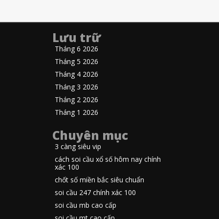
Lưu trữ
Tháng 6 2026
Tháng 5 2026
Tháng 4 2026
Tháng 3 2026
Tháng 2 2026
Tháng 1 2026
Chuyên mục
3 càng siêu vip
cách soi cầu xổ số hôm nay chính
xác 100
chốt số miền bắc siêu chuẩn
soi cầu 247 chính xác 100
soi cầu mb cao cấp
soi cầu mt cao cấp