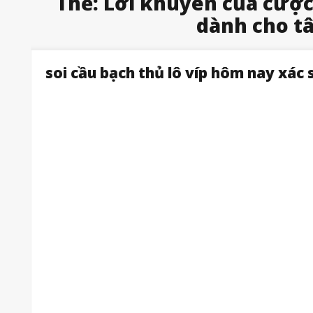
Thẻ:
Lời khuyên của cược
dành cho t
soi cầu bạch thủ lô víp hôm nay xác 