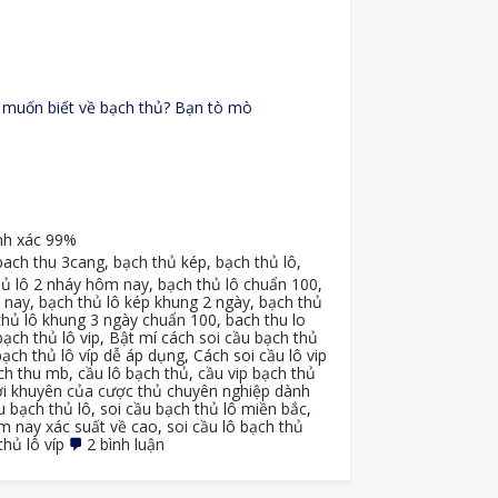
n muốn biết về bạch thủ? Bạn tò mò
ính xác 99%
bach thu 3cang
,
bạch thủ kép
,
bạch thủ lô
,
hủ lô 2 nháy hôm nay
,
bạch thủ lô chuẩn 100
,
 nay
,
bạch thủ lô kép khung 2 ngày
,
bạch thủ
thủ lô khung 3 ngày chuẩn 100
,
bach thu lo
bạch thủ lô vip
,
Bật mí cách soi cầu bạch thủ
ạch thủ lô víp dễ áp dụng
,
Cách soi cầu lô vip
ch thu mb
,
cầu lô bạch thủ
,
cầu vip bạch thủ
i khuyên của cược thủ chuyên nghiệp dành
u bạch thủ lô
,
soi cầu bạch thủ lô miền bắc
,
ôm nay xác suất về cao
,
soi cầu lô bạch thủ
ở
hủ lô víp
2 bình luận
soi
cầu
bạch