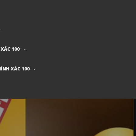
 XÁC 100
ÍNH XÁC 100