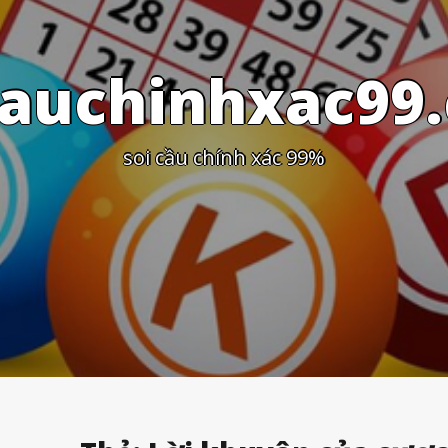
a
u
c
h
i
n
h
x
a
c
9
9
.
s
o
i
c
ầ
u
c
h
í
n
h
x
á
c
9
9
%