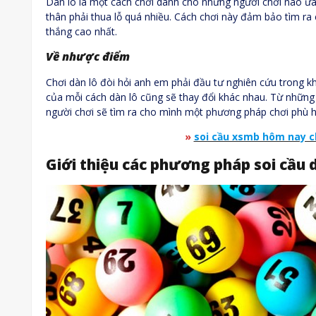
Dàn lô là một cách chơi dành cho những người chơi nào ư
thân phải thua lỗ quá nhiều. Cách chơi này đảm bảo tìm ra
thắng cao nhất.
Về nhược điểm
Chơi dàn lô đòi hỏi anh em phải đầu tư nghiên cứu trong kho
của mỗi cách dàn lô cũng sẽ thay đổi khác nhau. Từ nhữ
người chơi sẽ tìm ra cho mình một phương pháp chơi phù h
»
soi cầu xsmb hôm nay c
Giới thiệu các phương pháp soi cầu 