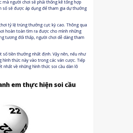
ệc mà người chơi sẽ phải thống kê tổng hợp
on số sẽ được áp dụng để tham gia dự thưởng
hơi tỷ lệ trúng thưởng cực kỳ cao. Thông qua
hơi hoàn toàn tìm ra được cho mình những
cũng tương đối thấp, người chơi dễ dàng tham
t số tiền thưởng nhất định. Vậy nên, nếu như
g hình thức này vào trong các ván cược. Tiếp
iết nhất về những hình thức soi cầu dàn lô
nh em thực hiện soi cầu