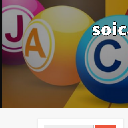
s
o
i
c