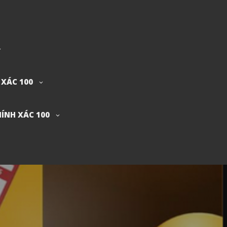
 XÁC 100
ÍNH XÁC 100