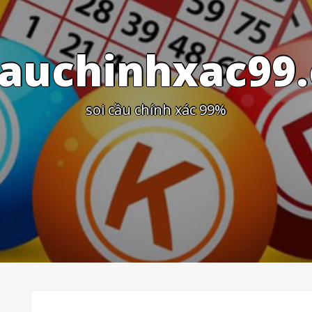
a
u
c
h
i
n
h
x
a
c
9
9
.
s
o
i
c
ầ
u
c
h
í
n
h
x
á
c
9
9
%