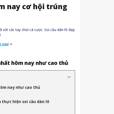
m nay cơ hội trúng
i với các tay chơi cá cược. Soi cầu dàn lô đẹp
!
m nay
«
p nhất hôm nay như cao thủ
 hôm nay như cao thủ
thực hiện soi cầu dàn lô