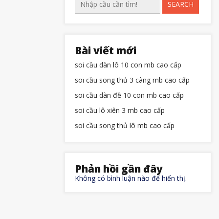
SEARCH
Bài viết mới
soi cầu dàn lô 10 con mb cao cấp
soi cầu song thủ 3 càng mb cao cấp
soi cầu dàn đề 10 con mb cao cấp
soi cầu lô xiên 3 mb cao cấp
soi cầu song thủ lô mb cao cấp
Phản hồi gần đây
Không có bình luận nào để hiển thị.