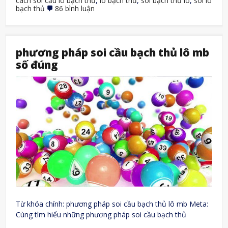
cách soi cầu lô bạch thủ
,
lô bạch thủ
,
soi bạch thủ lô
,
soi lô
ở
bạch thủ
86 bình luận
soi
cầu
song
thủ
lô
phương pháp soi cầu bạch thủ lô mb
mb
số đúng
cao
cấp
Từ khóa chính: phương pháp soi cầu bạch thủ lô mb Meta:
Cùng tìm hiểu những phương pháp soi cầu bạch thủ