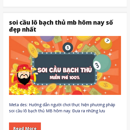
soi
cầu
bạch
thủ
lô
soi cầu lô bạch thủ mb hôm nay số
víp
đẹp nhất
hôm
nay
xác
suất
về
cao
Meta des: Hướng dẫn người chơi thực hiện phương pháp
soi cầu lô bạch thủ MB hôm nay. Đưa ra những lưu
Read More