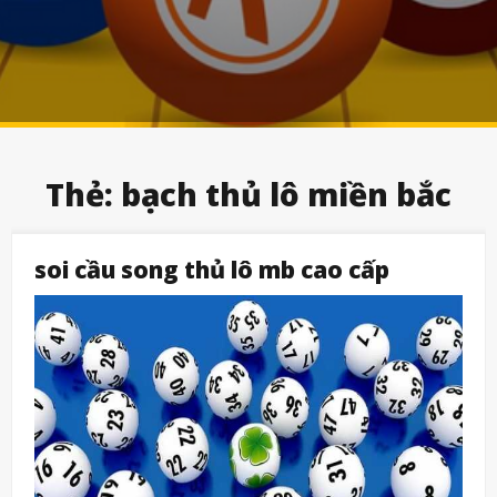
Thẻ:
bạch thủ lô miền bắc
soi cầu song thủ lô mb cao cấp