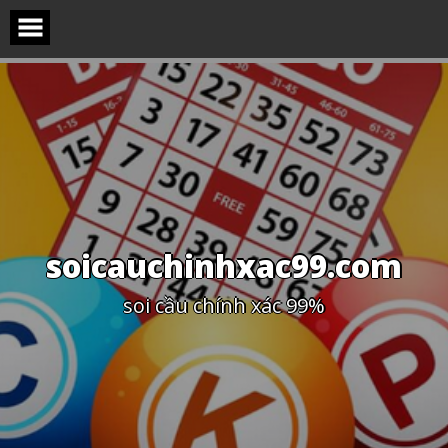
Skip
to
content
s
o
i
c
a
u
c
h
i
n
h
x
a
c
9
9
.
c
o
m
s
o
i
c
ầ
u
c
h
í
n
h
x
á
c
9
9
%