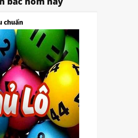
ền bắc hôm nay
u chuẩn