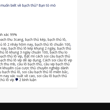
n muốn biết về bạch thủ? Bạn tò mò
ính xác 99%
bach thu 3cang
,
bạch thủ kép
,
bạch thủ lô
,
hủ lô 2 nháy hôm nay
,
bạch thủ lô chuẩn 100
,
 nay
,
bạch thủ lô kép khung 2 ngày
,
bạch thủ
thủ lô khung 3 ngày chuẩn 100
,
bach thu lo
bạch thủ lô vip
,
Bật mí cách soi cầu bạch thủ
ạch thủ lô víp dễ áp dụng
,
Cách soi cầu lô vip
ch thu mb
,
cầu lô bạch thủ
,
cầu vip bạch thủ
i khuyên của cược thủ chuyên nghiệp dành
u bạch thủ lô
,
soi cầu bạch thủ lô miền bắc
,
ôm nay xác suất về cao
,
soi cầu lô bạch thủ
ở
hủ lô víp
2 bình luận
soi
cầu
bạch
thủ
lô
víp
hôm