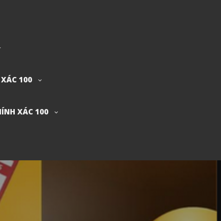
 XÁC 100
ÍNH XÁC 100