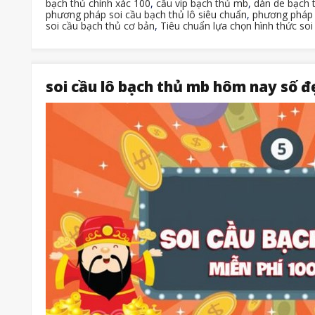
bạch thủ chính xác 100
,
cầu vip bạch thủ mb
,
dàn de bạch 
phương pháp soi cầu bạch thủ lô siêu chuẩn
,
phương pháp s
soi cầu bạch thủ cơ bản
,
Tiêu chuẩn lựa chọn hình thức soi
soi cầu lô bạch thủ mb hôm nay số đ