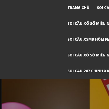
Skip
to
TRANG CHỦ
SOI C
content
SOI CẦU XỔ SỐ MIỀN 
SOI CẦU XSMB HÔM N
SOI CẦU XỔ SỐ MIỀN 
SOI CẦU 247 CHÍNH XÁ