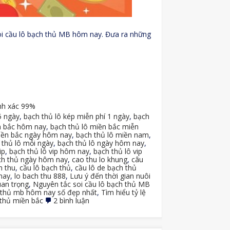
oi cầu lô bạch thủ MB hôm nay. Đưa ra những
ính xác 99%
5 ngày
,
bạch thủ lô kép miễn phí 1 ngày
,
bạch
n bắc hôm nay
,
bạch thủ lô miền bắc miễn
iền bắc ngày hôm nay
,
bạch thủ lô miền nam
,
 thủ lô mỗi ngày
,
bạch thủ lô ngày hôm nay
,
ip
,
bạch thủ lô vip hôm nay
,
bạch thủ lô vip
ch thủ ngày hôm nay
,
cao thu lo khung
,
câu
h thu
,
cầu lô bạch thủ
,
cầu lô de bạch thủ
hay
,
lo bach thu 888
,
Lưu ý đến thời gian nuôi
uan trọng
,
Nguyên tắc soi cầu lô bạch thủ MB
h thủ mb hôm nay số đẹp nhất
,
Tìm hiểu tỷ lệ
ở
 thủ miền bắc
2 bình luận
soi
cầu
lô