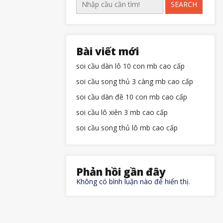
SEARCH
Bài viết mới
soi cầu dàn lô 10 con mb cao cấp
soi cầu song thủ 3 càng mb cao cấp
soi cầu dàn đề 10 con mb cao cấp
soi cầu lô xiên 3 mb cao cấp
soi cầu song thủ lô mb cao cấp
Phản hồi gần đây
Không có bình luận nào để hiển thị.