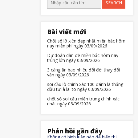
SEARCH
Bài viết mới
Chốt số lô xiên đẹp nhất miền bắc hôm
nay miễn phí ngày 03/09/2026
Dự đoán dàn đề miền bắc hôm nay
trúng lớn ngày 03/09/2026
3 càng ăn bao nhiêu đổi đời thay đổi
vận ngày 03/09/2026
soi cầu lô chính xác 100 đánh là thắng
đầu tư là lãi to ngày 03/09/2026
chốt số soi cầu miền trung chính xác
nhất ngày 03/09/2026
Phản hồi gần đây
Không có bình luận nào để hiển thị.