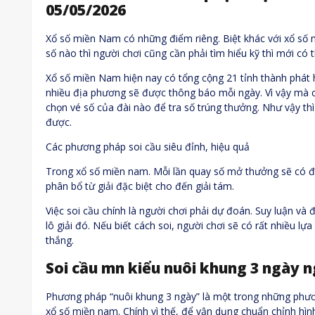
05/05/2026
Xổ số miền Nam có những điểm riêng. Biệt khác với xổ số m
số nào thì người chơi cũng cần phải tìm hiểu kỹ thì mới có t
Xổ số miền Nam hiện nay có tổng cộng 21 tỉnh thành phát
nhiều địa phương sẽ được thông báo mỗi ngày. Vì vậy mà c
chọn vé số của đài nào để tra số trúng thưởng. Như vậy th
được.
Các phương pháp soi cầu siêu đỉnh, hiệu quả
Trong xổ số miền nam. Mỗi lần quay số mở thưởng sẽ có đế
phân bổ từ giải đặc biệt cho đến giải tám.
Việc soi cầu chính là người chơi phải dự đoán. Suy luận và 
lô giải đó. Nếu biết cách soi, người chơi sẽ có rất nhiều lự
thắng.
Soi cầu mn kiểu nuôi khung 3 ngày 
Phương pháp “nuôi khung 3 ngày” là một trong những phư
xổ số miền nam. Chính vì thế, để vận dụng chuẩn chỉnh hìn