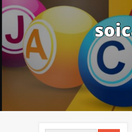
s
o
i
c