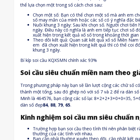
thể lựa chọn một trong số cách chơi sau:
Chọn một số: Bạn có thể chọn một số mà anh em cho 
số may mắn của mình hoặc các số có ý nghĩa đặc biệt
Nuôi khung 3 ngày: Sau khi chọn số. Người chơi tiến 
ngày. Điều này có nghĩa là anh em tiếp tục chơi số đó
xuất hiện trong kết quả xổ số trong khoảng thời gian
Theo dõi kết quả: Quan sát kết quả xổ số Miền Nam 
em đã chọn xuất hiện trong kết quả thì có thể coi 
khung 3 ngày.
Bí kíp soi cầu KQXSMN chính xác 93%
Soi cầu siêu chuẩn miền nam theo gi
Trong phương pháp này bạn sẽ lần lượt cộng các chữ số có m
thành một tổng, sau đó ghép nó với số 7 và 2 để ra dàn số 
Minh là 464576, bạn cộng các số lại: 8+2+2+3+0+0=35, 5+6 
dàn số đẹp
84
,
88
,
79
,
65
.
Kinh nghiệm soi cầu mn siêu chuẩn 
Trường hợp bạn soi cầu theo tỉnh thì nên phân biệt 
thưởng của các tỉnh với nhau.
Bạn cần phải thường xuyên theo dõi, cập nhật kết q