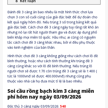
Kết luận
Đánh đề 3 càng ăn bao nhiêu là một hình thức chơi lựa
chọn 3 con số cuối cùng của giải đặc biệt để dự đoán cho
kết quả ngày hôm đó. Nếu trùng 3 số trong bảng kết quả
giải đặc biệt. Cách chơi đề 3 càng ngày tuy rằng rất khó ăn
nhưng nó lại rất hút người tham gia và được áp dụng phổ
biến khắp mọi miền tổ quốc. Hầu như, ai cũng có nguyên
tắc cách chơi đề 3 càng khác nhau, bởi vì đều phụ thuộc
vào kinh nghiệm của bản thân.
Hình thức chơi đề 3 càng không giống như cách chơi lô đề
bình thường, hoặc như cách tính thưởng khi trúng đề 3
càng cũng khác so với lô đề bình thường. Nếu trúng lô
người chơi sẽ được 1:70 còn trúng đề 3 càng sẽ là 1:400 (
tức là 1000vnđ sẽ được 400.000vnđ) nhưng cũng phụ
thuộc vào nhà cái họ đưa mức tỉ lệ là bao nhiêu.
Soi cầu rồng bạch kim 3 càng miễn
phí hôm nay ngày 03/09/2026
Độc thủ 3 càng ngày 03/09/2026:
540