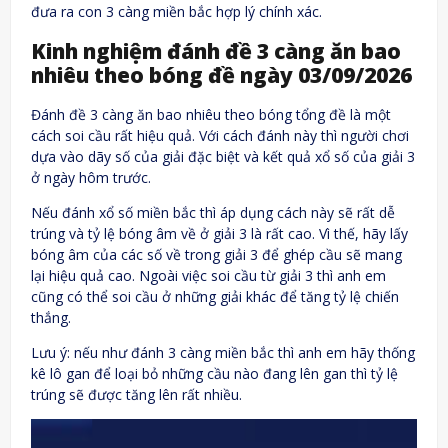
đưa ra con 3 càng miền bắc hợp lý chính xác.
Kinh nghiệm đánh đề 3 càng ăn bao
nhiêu theo bóng đề ngày 03/09/2026
Đánh đề 3 càng ăn bao nhiêu theo bóng tổng đề là một
cách soi cầu rất hiệu quả. Với cách đánh này thì người chơi
dựa vào dãy số của giải đặc biệt và kết quả xổ số của giải 3
ở ngày hôm trước.
Nếu đánh xổ số miền bắc thì áp dụng cách này sẽ rất dễ
trúng và tỷ lệ bóng âm về ở giải 3 là rất cao. Vì thế, hãy lấy
bóng âm của các số về trong giải 3 để ghép cầu sẽ mang
lại hiệu quả cao. Ngoài việc soi cầu từ giải 3 thì anh em
cũng có thể soi cầu ở những giải khác để tăng tỷ lệ chiến
thắng.
Lưu ý: nếu như đánh 3 càng miền bắc thì anh em hãy thống
kê lô gan để loại bỏ những cầu nào đang lên gan thì tỷ lệ
trúng sẽ được tăng lên rất nhiều.