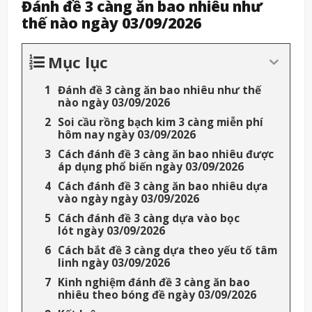
Đánh đề 3 càng ăn bao nhiêu như
thế nào ngày 03/09/2026
Mục lục
Đánh đề 3 càng ăn bao nhiêu như thế
nào ngày 03/09/2026
Soi cầu rồng bạch kim 3 càng miễn phí
hôm nay ngày 03/09/2026
Cách đánh đề 3 càng ăn bao nhiêu được
áp dụng phổ biến ngày 03/09/2026
Cách đánh đề 3 càng ăn bao nhiêu dựa
vào ngày ngày 03/09/2026
Cách đánh đề 3 càng dựa vào bọc
lót ngày 03/09/2026
Cách bắt đề 3 càng dựa theo yếu tố tâm
linh ngày 03/09/2026
Kinh nghiệm đánh đề 3 càng ăn bao
nhiêu theo bóng đề ngày 03/09/2026