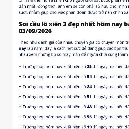
Chính vì thế, nó sẽ khiến cho người chơi bắt buộc phải tiế
đắn nhất. Đồng thời, anh em sẽ còn phải sở hữu cho mình m
suốt, nhằm giúp cho việc phán đoán được trở nên chính xá
Soi cầu lô xiên 3 đẹp nhất hôm nay 
03/09/2026
Theo như đánh giá của nhiều chuyên gia có chuyên môn tr
nay
lâu năm, đây là cách hết sức dễ dàng giúp các bạn th
nhau xem những bộ số may mắn để người chơi cùng tham 
+ Trường hợp hôm nay xuất hiện số
25
thì ngày mai nên đ
+ Trường hợp hôm nay xuất hiện số
54
thì ngày mai nên đ
+ Trường hợp hôm nay xuất hiện số
84
thì ngày mai nên đ
+ Trường hợp hôm nay xuất hiện số
51
thì ngày mai nên đ
+ Trường hợp hôm nay xuất hiện số
48
thì ngày mai nên đ
+ Trường hợp hôm nay xuất hiện số
56
thì ngày mai nên đ
+ Trường hợp hôm nay xuất hiện số
19
thì ngày mai nên đ