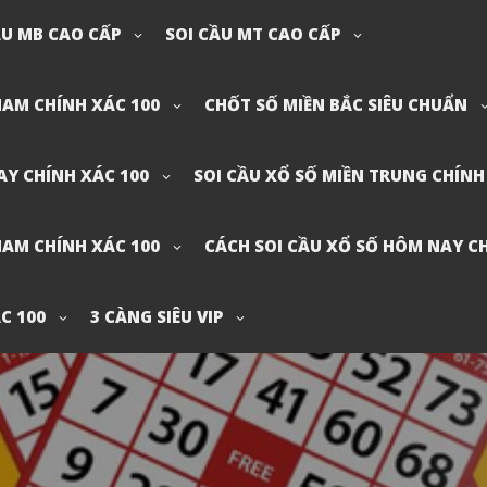
ẦU MB CAO CẤP
SOI CẦU MT CAO CẤP
NAM CHÍNH XÁC 100
CHỐT SỐ MIỀN BẮC SIÊU CHUẨN
AY CHÍNH XÁC 100
SOI CẦU XỔ SỐ MIỀN TRUNG CHÍNH
NAM CHÍNH XÁC 100
CÁCH SOI CẦU XỔ SỐ HÔM NAY CH
C 100
3 CÀNG SIÊU VIP