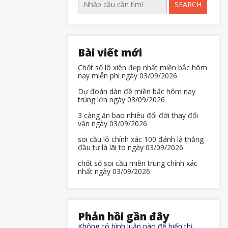
SEARCH
Bài viết mới
Chốt số lô xiên đẹp nhất miền bắc hôm
nay miễn phí ngày 03/09/2026
Dự đoán dàn đề miền bắc hôm nay
trúng lớn ngày 03/09/2026
3 càng ăn bao nhiêu đổi đời thay đổi
vận ngày 03/09/2026
soi cầu lô chính xác 100 đánh là thắng
đầu tư là lãi to ngày 03/09/2026
chốt số soi cầu miền trung chính xác
nhất ngày 03/09/2026
Phản hồi gần đây
Không có bình luận nào để hiển thị.