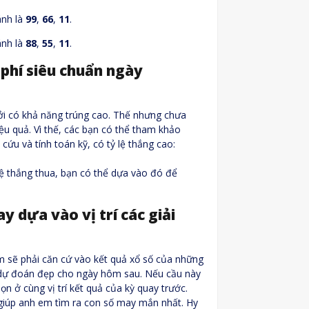
ánh là
99
,
66
,
11
.
ánh là
88
,
55
,
11
.
phí siêu chuẩn ngày
i có khả năng trúng cao. Thế nhưng chưa
ệu quả. Vì thế, các bạn có thể tham khảo
ứu và tính toán kỹ, có tỷ lệ thắng cao:
lệ thắng thua, bạn có thể dựa vào đó để
y dựa vào vị trí các giải
 sẽ phải căn cứ vào kết quả xổ số của những
đề dự đoán đẹp cho ngày hôm sau. Nếu cầu này
ọn ở cùng vị trí kết quả của kỳ quay trước.
iúp anh em tìm ra con số may mắn nhất. Hy