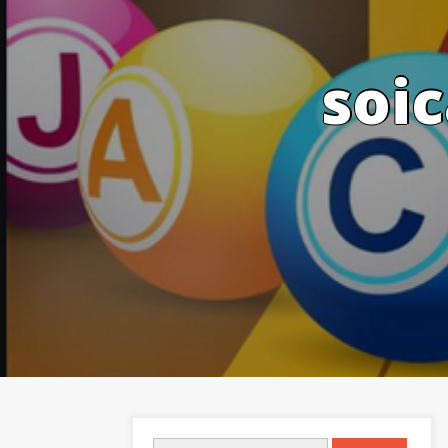
s
o
i
c