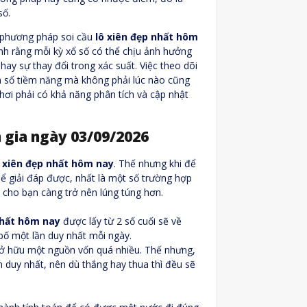
số.
 phương pháp soi cầu
lô xiên đẹp nhất hôm
ịnh rằng mỗi kỳ xổ số có thể chịu ảnh hưởng
hay sự thay đổi trong xác suất. Việc theo dõi
n số tiềm năng mà không phải lúc nào cũng
hơi phải có khả năng phân tích và cập nhật
 gia ngày 03/09/2026
 xiên đẹp nhất hôm nay
. Thế nhưng khi để
thể giải đáp được, nhất là một số trường hợp
m cho bạn càng trở nên lúng túng hơn.
nhất hôm nay
được lấy từ 2 số cuối sẽ về
bố một lần duy nhất mỗi ngày.
ở hữu một nguồn vốn quá nhiều. Thế nhưng,
 duy nhất, nên dù thắng hay thua thì đều sẽ