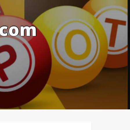
c
o
m