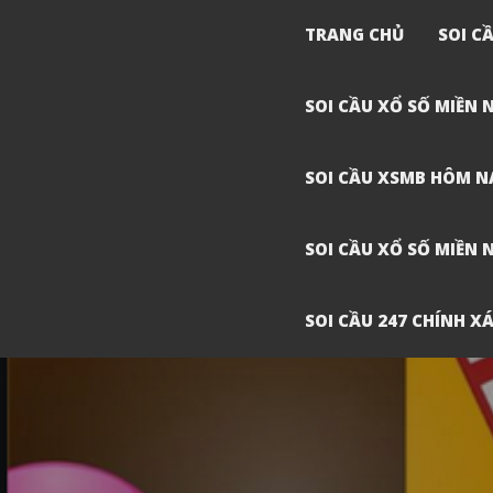
Skip
to
TRANG CHỦ
SOI C
content
SOI CẦU XỔ SỐ MIỀN 
SOI CẦU XSMB HÔM N
SOI CẦU XỔ SỐ MIỀN 
SOI CẦU 247 CHÍNH XÁ