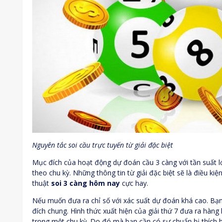
Nguyên tắc soi cầu trực tuyến từ giải đặc biệt
Mục đích của hoạt động dự đoán cầu 3 càng với tần suất l
theo chu kỳ. Những thông tin từ giải đặc biệt sẽ là điều ki
thuật
soi 3 càng hôm nay
cực hay.
Nếu muốn đưa ra chỉ số với xác suất dự đoán khá cao. Bạn
đích chung. Hình thức xuất hiện của giải thứ 7 đưa ra hàng
trong một chu kỳ. Do đó mà bạn cần có sự chuẩn bị thích 