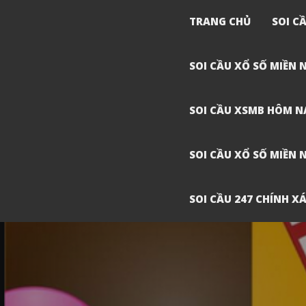
Skip
to
TRANG CHỦ
SOI C
content
SOI CẦU XỔ SỐ MIỀN 
SOI CẦU XSMB HÔM N
SOI CẦU XỔ SỐ MIỀN 
SOI CẦU 247 CHÍNH XÁ