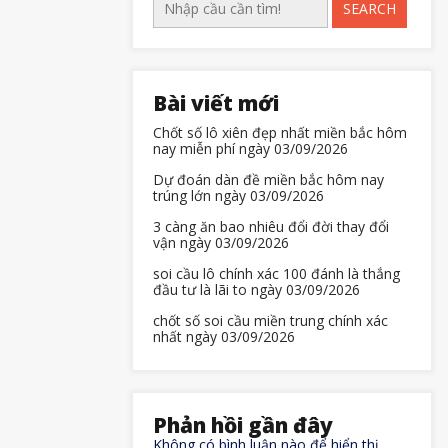
SEARCH
Bài viết mới
Chốt số lô xiên đẹp nhất miền bắc hôm
nay miễn phí ngày 03/09/2026
Dự đoán dàn đề miền bắc hôm nay
trúng lớn ngày 03/09/2026
3 càng ăn bao nhiêu đổi đời thay đổi
vận ngày 03/09/2026
soi cầu lô chính xác 100 đánh là thắng
đầu tư là lãi to ngày 03/09/2026
chốt số soi cầu miền trung chính xác
nhất ngày 03/09/2026
Phản hồi gần đây
Không có bình luận nào để hiển thị.