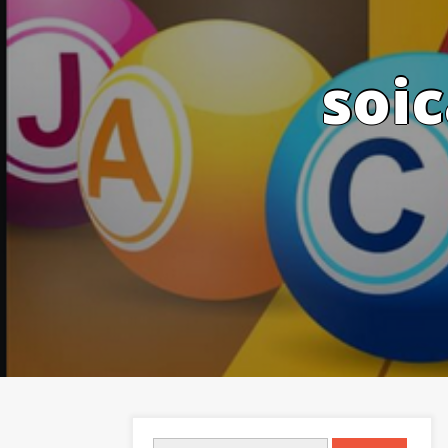
s
o
i
c