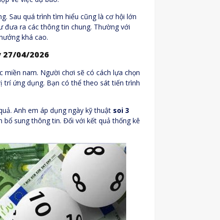
. Sau quá trình tìm hiểu cũng là cơ hội lớn
 đưa ra các thông tin chung. Thường với
thưởng khá cao.
y 27/04/2026
ặc miền nam. Người chơi sẽ có cách lựa chọn
 trí ứng dụng. Bạn có thể theo sát tiến trình
 quả. Anh em áp dụng ngày kỹ thuật
soi 3
ện bổ sung thông tin. Đối với kết quả thống kê