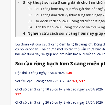
Kỹ thuật soi cầu 3 càng dành cho tân thủ 
Soi 3 càng hôm nay dựa vào giải độc đắc ngà
Soi 3 càng dựa trên kỹ thuật từng miền ngày 
Dự đoán cách soi cầu 3 càng chi tiết nhất ng
Hình thức soi cầu 3 càng độc đáo và mới lạ n
Nghiên cứu cách soi 3 càng hôm nay giúp 
Dự đoán kết quả cầu 3 càng đem lại tỷ lệ trúng lớn. Đồng t
cơ hội dự đoán. Thế nhưng một số tân thủ vẫn chưa biết đ
bài viết dưới đây sẽ giúp anh em nắm bắt bí quyết soi cầu 
Soi cầu rồng bạch kim 3 càng miễn 
Độc thủ 3 càng ngày 27/04/2026:
040
Soi cầu cặp 3 càng ngày 27/04/2026:
971, 537
Chốt số dàn 3 càng 10 số có tỷ lệ về cao ngày 27/04/2026 
217
Chốt số dàn 3 càng 20 số có tỷ lệ về cao ngày 27/04/2026 