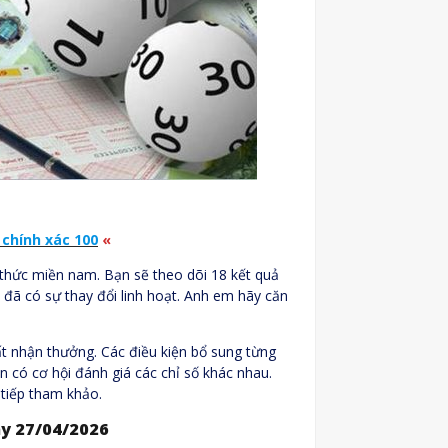
 chính xác 100
«
thức miền nam. Bạn sẽ theo dõi 18 kết quả
 đã có sự thay đổi linh hoạt. Anh em hãy căn
.
ất nhận thưởng. Các điều kiện bổ sung từng
n có cơ hội đánh giá các chỉ số khác nhau.
 tiếp tham khảo.
ày 27/04/2026