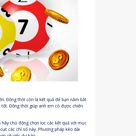
ớn. Đồng thời còn là kết quả để bạn nắm bắt
ện tốt. Đồng thời giúp anh em có được chiến
 hãy chủ động chọn lọc các kết quả với mục
 loạt các chỉ số này. Phương pháp kéo dài
hợp về việc dự báo.