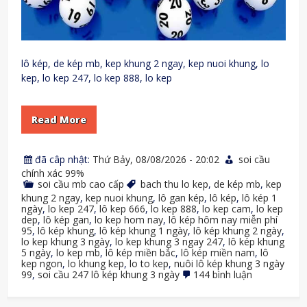
lô kép, de kép mb, kep khung 2 ngay, kep nuoi khung, lo
kep, lo kep 247, lo kep 888, lo kep
Read More
đã câp nhật:
Thứ Bảy, 08/08/2026 - 20:02
soi cầu
chính xác 99%
soi cầu mb cao cấp
bach thu lo kep
,
de kép mb
,
kep
khung 2 ngay
,
kep nuoi khung
,
lô gan kép
,
lô kép
,
lô kép 1
ngày
,
lo kep 247
,
lô kep 666
,
lo kep 888
,
lo kep cam
,
lo kep
dep
,
lô kép gan
,
lo kep hom nay
,
lô kép hôm nay miễn phí
95
,
lô kép khung
,
lô kép khung 1 ngày
,
lô kép khung 2 ngày
,
lo kep khung 3 ngày
,
lo kep khung 3 ngay 247
,
lô kép khung
5 ngày
,
lo kep mb
,
lô kép miền bắc
,
lô kép miền nam
,
lô
kep ngon
,
lo khung kep
,
lo to kep
,
nuôi lô kép khung 3 ngày
ở
99
,
soi cầu 247 lô kép khung 3 ngày
144 bình luận
soi
cầu
song