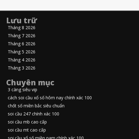
Lưu trữ
Tháng 8 2026
Tháng 7 2026
Tháng 6 2026
Tháng 5 2026
Tháng 4 2026
Tháng 3 2026
Chuyên mục
3 càng siêu vip
cách soi cầu xổ số hôm nay chính xác 100
chốt số miền bắc siêu chuẩn
soi cầu 247 chính xác 100
soi cầu mb cao cấp
soi cầu mt cao cấp
soi cầu xổ số miền nam chính xác 100