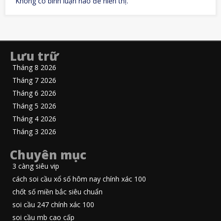
Không có bình luận nào để hiển thị.
Lưu trữ
Tháng 8 2026
Tháng 7 2026
Tháng 6 2026
Tháng 5 2026
Tháng 4 2026
Tháng 3 2026
Chuyên mục
3 càng siêu vip
cách soi cầu xổ số hôm nay chính xác 100
chốt số miền bắc siêu chuẩn
soi cầu 247 chính xác 100
soi cầu mb cao cấp