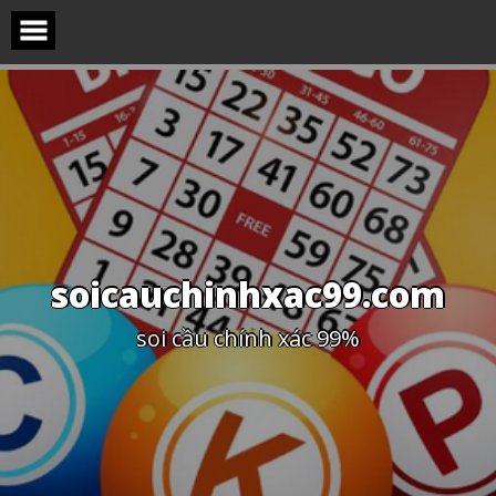
Skip
to
content
s
o
i
c
a
u
c
h
i
n
h
x
a
c
9
9
.
c
o
m
s
o
i
c
ầ
u
c
h
í
n
h
x
á
c
9
9
%