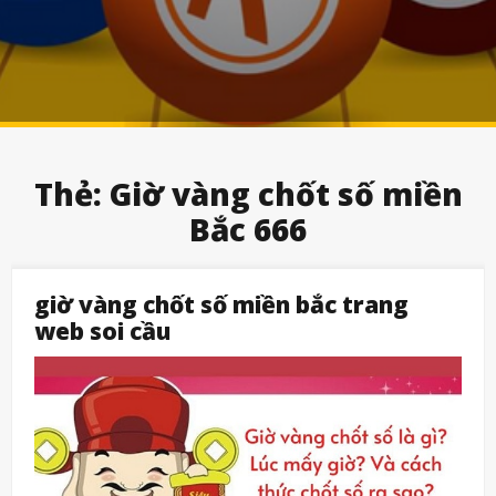
Thẻ:
Giờ vàng chốt số miền
Bắc 666
giờ vàng chốt số miền bắc trang
web soi cầu