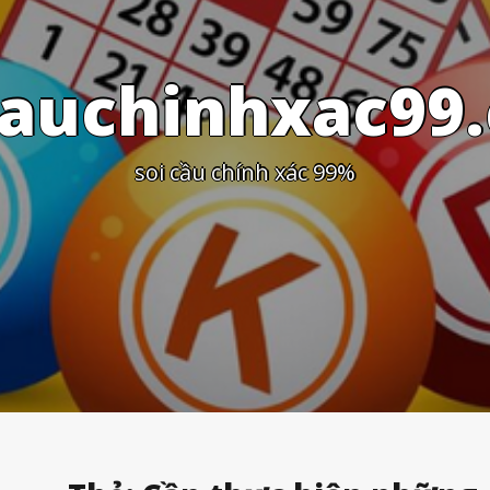
a
u
c
h
i
n
h
x
a
c
9
9
.
s
o
i
c
ầ
u
c
h
í
n
h
x
á
c
9
9
%