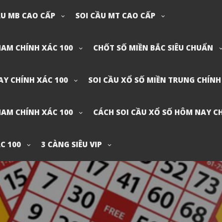
ẦU MB CAO CẤP
SOI CẦU MT CAO CẤP
NAM CHÍNH XÁC 100
CHỐT SỐ MIỀN BẮC SIÊU CHUẨN
AY CHÍNH XÁC 100
SOI CẦU XỔ SỐ MIỀN TRUNG CHÍNH
NAM CHÍNH XÁC 100
CÁCH SOI CẦU XỔ SỐ HÔM NAY CH
C 100
3 CÀNG SIÊU VIP