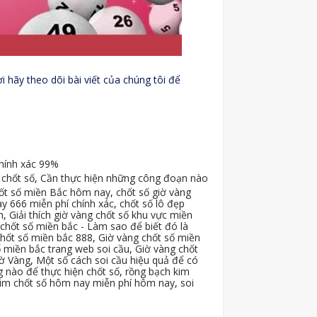
i hãy theo dõi bài viết của chúng tôi để
chính xác 99%
 chốt số
,
Cần thực hiện những công đoạn nào
ốt số miền Bắc hôm nay
,
chốt số giờ vàng
y 666 miễn phí chính xác
,
chốt số lô đẹp
m
,
Giải thích giờ vàng chốt số khu vực miền
chốt số miền bắc - Làm sao để biết đó là
chốt số miền bắc 888
,
Giờ vàng chốt số miền
ố miền bắc trang web soi cầu
,
Giờ vàng chốt
iờ Vàng
,
Một số cách soi cầu hiệu quả để có
g nào để thực hiện chốt số
,
rồng bạch kim
kim chốt số hôm nay miễn phí hôm nay
,
soi