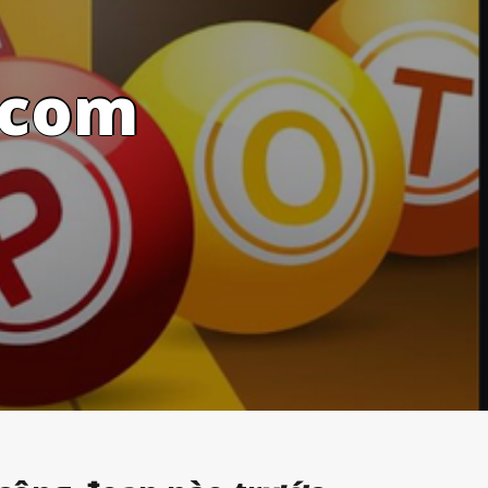
c
o
m