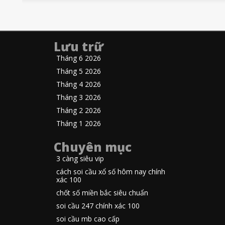
chốt
số
miền
bắc
trang
Lưu trữ
web
soi
Tháng 6 2026
cầu
Tháng 5 2026
Tháng 4 2026
Tháng 3 2026
Tháng 2 2026
Tháng 1 2026
Chuyên mục
3 càng siêu vip
cách soi cầu xổ số hôm nay chính
xác 100
chốt số miền bắc siêu chuẩn
soi cầu 247 chính xác 100
soi cầu mb cao cấp