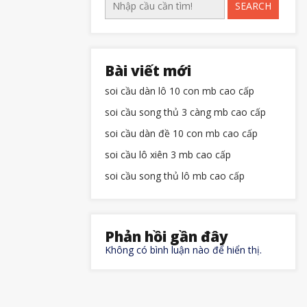
SEARCH
Bài viết mới
soi cầu dàn lô 10 con mb cao cấp
soi cầu song thủ 3 càng mb cao cấp
soi cầu dàn đề 10 con mb cao cấp
soi cầu lô xiên 3 mb cao cấp
soi cầu song thủ lô mb cao cấp
Phản hồi gần đây
Không có bình luận nào để hiển thị.