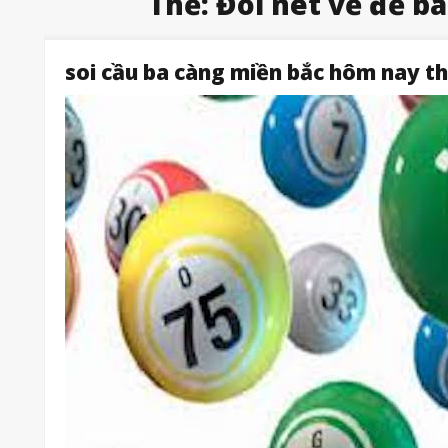
Thẻ:
Đôi nét về đề b
soi cầu ba càng miền bắc hôm nay th