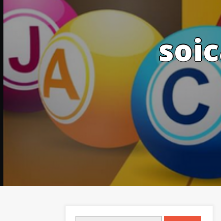
s
o
i
c