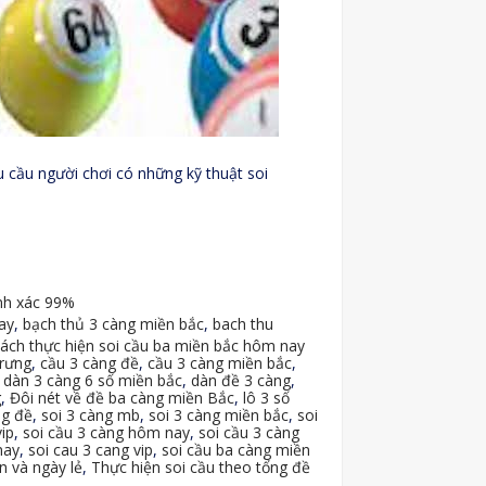
 cầu người chơi có những kỹ thuật soi
ính xác 99%
ay
,
bạch thủ 3 càng miền bắc
,
bach thu
ách thực hiện soi cầu ba miền bắc hôm nay
trưng
,
cầu 3 càng đề
,
cầu 3 càng miền bắc
,
,
dàn 3 càng 6 số miền bắc
,
dàn đề 3 càng
,
g
,
Đôi nét về đề ba càng miền Bắc
,
lô 3 số
ng đề
,
soi 3 càng mb
,
soi 3 càng miền bắc
,
soi
vip
,
soi cầu 3 càng hôm nay
,
soi cầu 3 càng
nay
,
soi cau 3 cang vip
,
soi cầu ba càng miền
n và ngày lẻ
,
Thực hiện soi cầu theo tổng đề