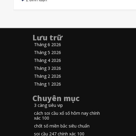
soi
cầu
ba
càng
miền
bắc
hôm
Lưu trữ
nay
theo
Tháng 6 2026
là
Tháng 5 2026
giàu
Tháng 4 2026
Tháng 3 2026
Tháng 2 2026
Tháng 1 2026
Chuyên mục
3 càng siêu vip
cách soi cầu xổ số hôm nay chính
xác 100
chốt số miền bắc siêu chuẩn
soi cầu 247 chính xác 100