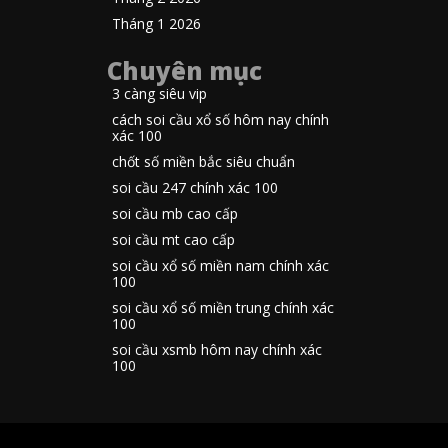
Tháng 1 2026
Chuyên mục
3 càng siêu vip
cách soi cầu xổ số hôm nay chính
xác 100
chốt số miền bắc siêu chuẩn
soi cầu 247 chính xác 100
soi cầu mb cao cấp
soi cầu mt cao cấp
soi cầu xổ số miền nam chính xác
100
soi cầu xổ số miền trung chính xác
100
soi cầu xsmb hôm nay chính xác
100