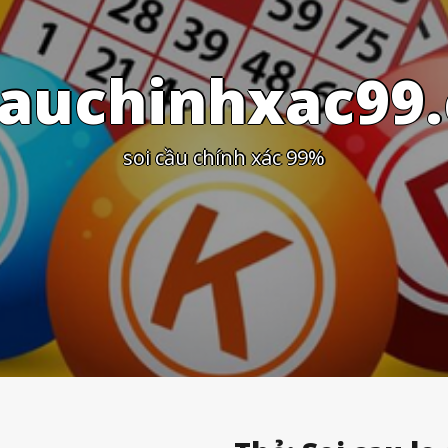
a
u
c
h
i
n
h
x
a
c
9
9
.
s
o
i
c
ầ
u
c
h
í
n
h
x
á
c
9
9
%