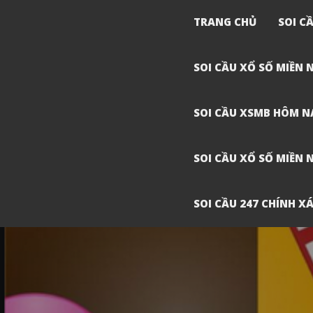
Skip
to
TRANG CHỦ
SOI C
content
SOI CẦU XỔ SỐ MIỀN 
SOI CẦU XSMB HÔM N
SOI CẦU XỔ SỐ MIỀN 
SOI CẦU 247 CHÍNH XÁ