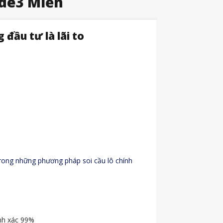
 de3 Miền
 đầu tư là lãi to
 trong những phương pháp soi cầu lô chính
ính xác 99%