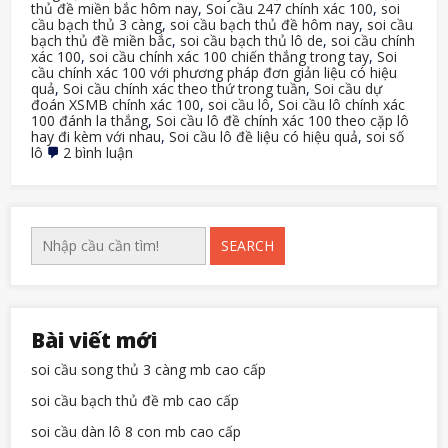
thủ đề miền bắc hôm nay
,
Soi cầu 247 chính xác 100
,
soi
cầu bạch thủ 3 càng
,
soi cầu bạch thủ đề hôm nay
,
soi cầu
bạch thủ đề miền bắc
,
soi cầu bạch thủ lô de
,
soi cầu chính
xác 100
,
soi cầu chính xác 100 chiến thắng trong tay
,
Soi
cầu chính xác 100 với phương pháp đơn giản liệu có hiệu
quả
,
Soi cầu chính xác theo thứ trong tuần
,
Soi cầu dự
đoán XSMB chính xác 100
,
soi cầu lô
,
Soi cầu lô chính xác
100 đánh la thắng
,
Soi cầu lô đề chính xác 100 theo cặp lô
hay đi kèm với nhau
,
Soi cầu lô đề liệu có hiệu quả
,
soi số
ở
lô
2 bình luận
soi
cầu
chính
xác
100
SEARCH
chiến
thắng
trong
tay
Bài viết mới
soi cầu song thủ 3 càng mb cao cấp
soi cầu bạch thủ đề mb cao cấp
soi cầu dàn lô 8 con mb cao cấp