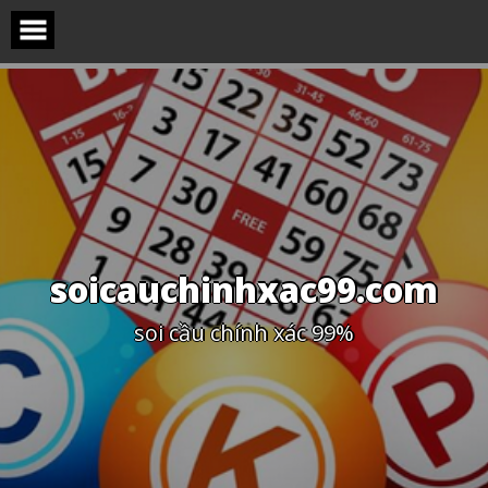
Skip
to
content
s
o
i
c
a
u
c
h
i
n
h
x
a
c
9
9
.
c
o
m
s
o
i
c
ầ
u
c
h
í
n
h
x
á
c
9
9
%