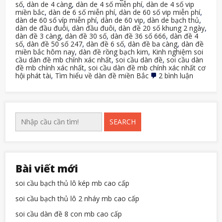
số
,
dàn de 4 càng
,
dàn de 4 số miễn phí
,
dàn de 4 số vip
miền bắc
,
dàn de 6 số miễn phí
,
dàn de 60 số vip miễn phí
,
dàn de 60 số víp miễn phí
,
dàn de 60 vip
,
dàn de bạch thủ
,
dàn de đầu đuôi
,
dàn đầu đuôi
,
dàn đề 20 số khung 2 ngày
,
dàn đề 3 càng
,
dàn đề 30 số
,
dàn đề 36 số 666
,
dàn đề 4
số
,
dàn đề 50 số 247
,
dàn đề 6 số
,
dàn đề ba càng
,
dàn đề
miền bắc hôm nay
,
dàn đề rồng bạch kim
,
Kinh nghiệm soi
cầu dàn đề mb chính xác nhất
,
soi cầu dàn đề
,
soi cầu dàn
đề mb chính xác nhất
,
soi cầu dàn đề mb chính xác nhất cơ
ở
hội phát tài
,
Tìm hiểu về dàn đề miền Bắc
2 bình luận
soi
cầu
dàn
đề
mb
SEARCH
chính
xác
nhất
cơ
hội
phát
Bài viết mới
tài
soi cầu bạch thủ lô kép mb cao cấp
soi cầu bạch thủ lô 2 nháy mb cao cấp
soi cầu dàn đề 8 con mb cao cấp