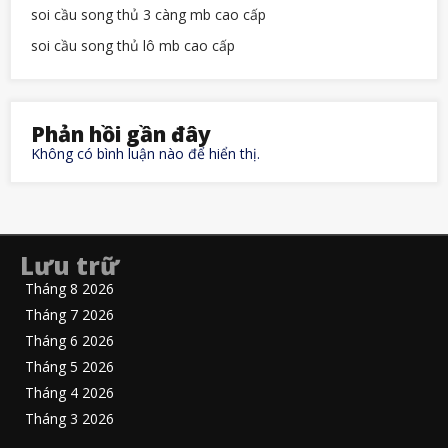
soi cầu song thủ 3 càng mb cao cấp
soi cầu song thủ lô mb cao cấp
Phản hồi gần đây
Không có bình luận nào để hiển thị.
Lưu trữ
Tháng 8 2026
Tháng 7 2026
Tháng 6 2026
Tháng 5 2026
Tháng 4 2026
Tháng 3 2026