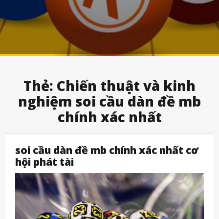
Thẻ:
Chiến thuật và kinh
nghiệm soi cầu dàn đề mb
chính xác nhất
soi cầu dàn đề mb chính xác nhất cơ
hội phát tài