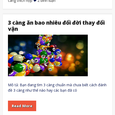
ở
càng thích hợp
2 bình luận
soi
3
càng
miền
bắc
3 càng ăn bao nhiêu đổi đời thay đổi
tự
vận
tin
vào
bờ
ăn
thông
Mô tả: Bạn đang tìm 3 càng chuẩn mà chưa biết cách đánh
đề 3 càng như thế nào hay các bạn đã có
Read More