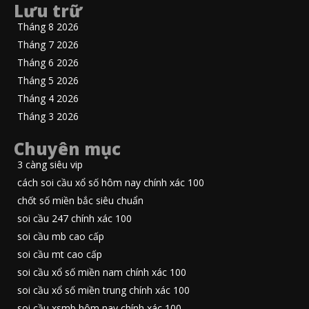
Lưu trữ
Tháng 8 2026
Tháng 7 2026
Tháng 6 2026
Tháng 5 2026
Tháng 4 2026
Tháng 3 2026
Chuyên mục
3 càng siêu vip
cách soi cầu xổ số hôm nay chính xác 100
chốt số miền bắc siêu chuẩn
soi cầu 247 chính xác 100
soi cầu mb cao cấp
soi cầu mt cao cấp
soi cầu xổ số miền nam chính xác 100
soi cầu xổ số miền trung chính xác 100
soi cầu xsmb hôm nay chính xác 100