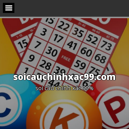
Skip
to
content
s
o
i
c
a
u
c
h
i
n
h
x
a
c
9
9
.
c
o
m
s
o
i
c
ầ
u
c
h
í
n
h
x
á
c
9
9
%