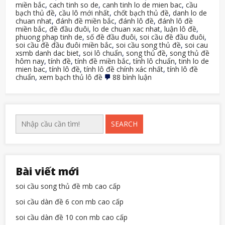
miền bắc
,
cach tinh so de
,
canh tinh lo de mien bac
,
cầu
bạch thủ đề
,
cầu lô mới nhất
,
chốt bạch thủ đề
,
danh lo de
chuan nhat
,
đánh đề miền bắc
,
đánh lô đề
,
đánh lô đề
miền bắc
,
đề đầu đuôi
,
lo de chuan xac nhat
,
luận lô đề
,
phuong phap tinh de
,
số đề đầu đuôi
,
soi cầu đề đầu đuôi
,
soi cầu đề đầu đuôi miền bắc
,
soi cầu song thủ đề
,
soi cau
xsmb danh dac biet
,
soi lô chuẩn
,
song thủ đề
,
song thủ đề
hôm nay
,
tính đề
,
tính đề miền bắc
,
tính lô chuẩn
,
tinh lo de
mien bac
,
tính lô đề
,
tính lô đề chính xác nhất
,
tính lô đề
ở
chuẩn
,
xem bạch thủ lô đề
88 bình luận
soi
cầu
song
thủ
đề
SEARCH
mb
cao
cấp
Bài viết mới
soi cầu song thủ đề mb cao cấp
soi cầu dàn đề 6 con mb cao cấp
soi cầu dàn đề 10 con mb cao cấp