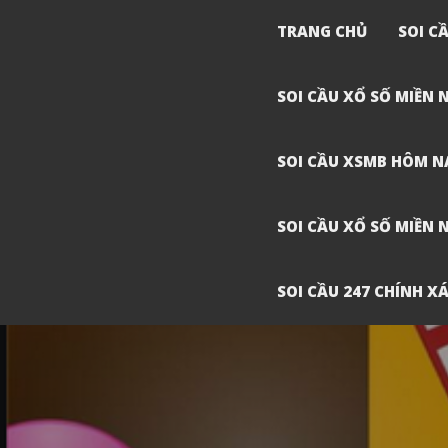
Skip
to
TRANG CHỦ
SOI C
content
SOI CẦU XỔ SỐ MIỀN 
SOI CẦU XSMB HÔM N
SOI CẦU XỔ SỐ MIỀN 
SOI CẦU 247 CHÍNH XÁ