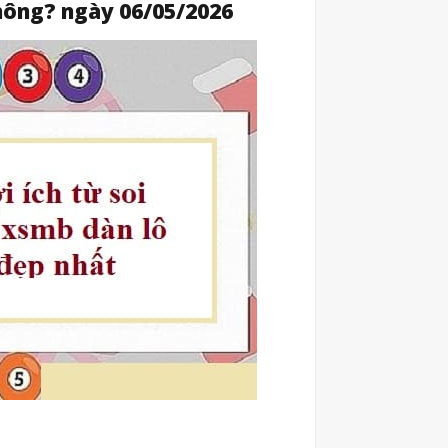
không? ngày 06/05/2026