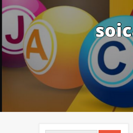
s
o
i
c