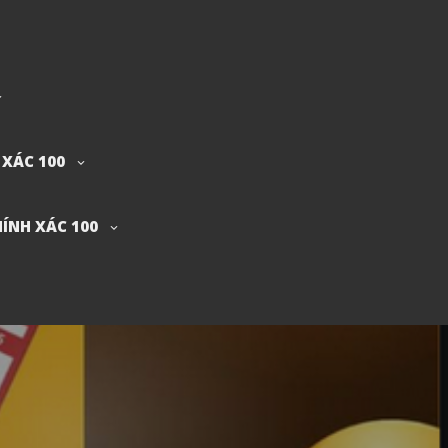
 XÁC 100
ÍNH XÁC 100