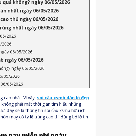
ệu quả không? ngày 06/05/2026
toàn nhất ngày 06/05/2026
cao thủ ngày 06/05/2026
trúng nhất ngày 06/05/2026
/05/2026
5/2026
 ngày 06/05/2026
mb ngày 06/05/2026
không? ngày 06/05/2026
06/05/2026
 06/05/2026
g cao nhất. Vì vậy,
soi cầu xsmb dàn lô đẹp
không phải mất thời gian tìm hiểu những
ới đây sẽ là thông tin soi cầu xsmb hữu ích
ôm nay có tỷ lệ trúng cao thì đừng bỏ lỡ tin
hôm nay miễn phí ngày