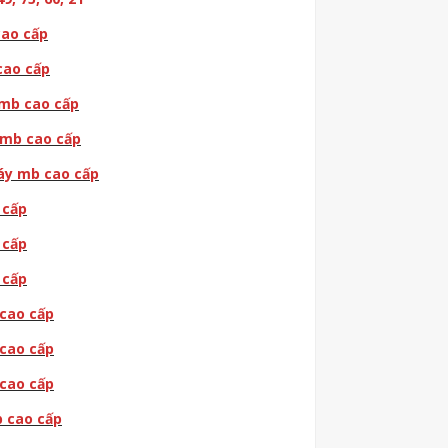
cao cấp
cao cấp
 mb cao cấp
 mb cao cấp
háy mb cao cấp
 cấp
 cấp
 cấp
 cao cấp
 cao cấp
 cao cấp
b cao cấp