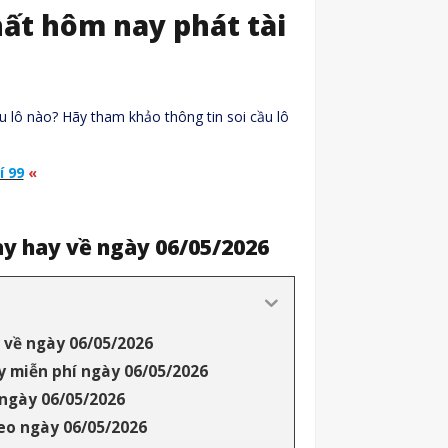
hất hôm nay phát tài
u lô nào? Hãy tham khảo thông tin soi cầu lô
í 99
«
ay hay về ngày 06/05/2026
 về ngày 06/05/2026
y miễn phí ngày 06/05/2026
 ngày 06/05/2026
eo ngày 06/05/2026