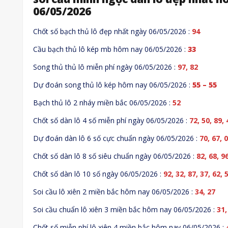
06/05/2026
Chốt số bạch thủ lô đẹp nhất ngày 06/05/2026 :
94
Cầu bạch thủ lô kép mb hôm nay 06/05/2026 :
33
Song thủ thủ lô miễn phí ngày 06/05/2026 :
97, 82
Dự đoán song thủ lô kép hôm nay 06/05/2026 :
55 – 55
Bạch thủ lô 2 nháy miền bắc 06/05/2026 :
52
Chốt số dàn lô 4 số miễn phí ngày 06/05/2026 :
72, 50, 89, 
Dự đoán dàn lô 6 số cực chuẩn ngày 06/05/2026 :
70, 67, 0
Chốt số dàn lô 8 số siêu chuẩn ngày 06/05/2026 :
82, 68, 96
Chốt số dàn lô 10 số ngày 06/05/2026 :
92, 32, 87, 37, 62, 
Soi cầu lô xiên 2 miền bắc hôm nay 06/05/2026 :
34, 27
Soi cầu chuẩn lô xiên 3 miền bắc hôm nay 06/05/2026 :
31,
Chốt số miễn phí lô xiên 4 miền bắc hôm nay 06/05/2026 :