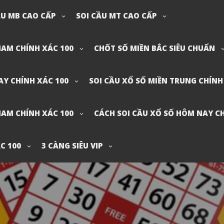
ẦU MB CAO CẤP
SOI CẦU MT CAO CẤP
NAM CHÍNH XÁC 100
CHỐT SỐ MIỀN BẮC SIÊU CHUẨN
AY CHÍNH XÁC 100
SOI CẦU XỔ SỐ MIỀN TRUNG CHÍNH
NAM CHÍNH XÁC 100
CÁCH SOI CẦU XỔ SỐ HÔM NAY CH
C 100
3 CÀNG SIÊU VIP