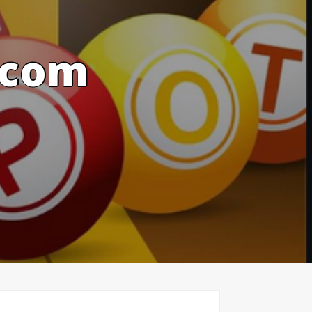
c
o
m