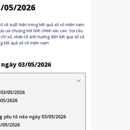
3/05/2026
 sẽ xuất hiện trong kết quả xổ số miền nam.
u ưa chuộng bởi tính chính xác cao. Soi cầu
 chỉ số, nhân tố ảnh hưởng đến kết quả xổ số.
ng kết quả xổ số miền nam
m ngày 03/05/2026
 03/05/2026
/05/2026
g yếu tố nào ngày 03/05/2026
3/05/2026