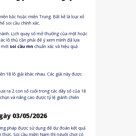
iền bắc hoặc miền Trung. Bất kể là loại xổ
hể soi cầu chính xác.
 hành. Lịch quay số mở thưởng của một hoặc
ác lô thủ cần phải để ý xem mình đã lựa
ì mới
soi cầu mn
chuẩn xác và hiệu quả
n 18 lô giải khác nhau. Các giải này được
đưa ra 2 con số cuối trong các dãy số của 18
a chọn và nâng cao được tỷ lệ giành chiến
ngày 03/05/2026
ơng pháp được sử dụng để dự đoán kết quả
h thức. Soi cầu miền Nam thì người chơi có