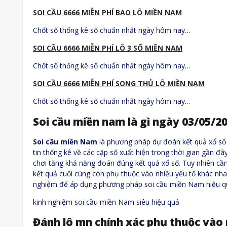
SOI CẦU 6666 MIỄN PHÍ BAO LÔ MIỀN NAM
Chốt số thống kê số chuẩn nhất ngày hôm nay…
SOI CẦU 6666 MIỄN PHÍ LÔ 3 SỐ MIỀN NAM
Chốt số thống kê số chuẩn nhất ngày hôm nay…
SOI CẦU 6666 MIỄN PHÍ SONG THỦ LÔ MIỀN NAM
Chốt số thống kê số chuẩn nhất ngày hôm nay…
Soi cầu miền nam là gì ngày 03/05/2
Soi cầu miền Nam
là phương pháp dự đoán kết quả xổ số 
tin thống kê về các cặp số xuất hiện trong thời gian gần đ
chơi tăng khả năng đoán đúng kết quả xổ số. Tuy nhiên cần 
kết quả cuối cùng còn phụ thuộc vào nhiều yếu tố khác nha
nghiệm để áp dụng phương pháp soi cầu miền Nam hiệu q
kinh nghiệm soi cầu miền Nam siêu hiệu quả
Đánh lô mn chính xác phụ thuộc vào