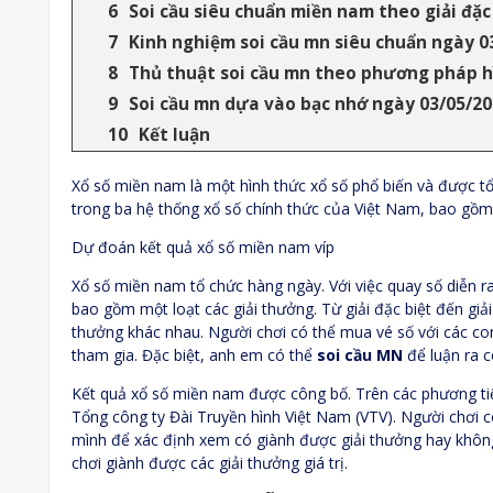
Soi cầu siêu chuẩn miền nam theo giải đặc
Kinh nghiệm soi cầu mn siêu chuẩn ngày 0
Thủ thuật soi cầu mn theo phương pháp h
Soi cầu mn dựa vào bạc nhớ ngày 03/05/2
Kết luận
Xổ số miền nam là một hình thức xổ số phổ biến và được tổ
trong ba hệ thống xổ số chính thức của Việt Nam, bao gồm
Dự đoán kết quả xổ số miền nam víp
Xổ số miền nam tổ chức hàng ngày. Với việc quay số diễn r
bao gồm một loạt các giải thưởng. Từ giải đặc biệt đến giải
thưởng khác nhau. Người chơi có thể mua vé số với các c
tham gia. Đặc biệt, anh em có thể
soi cầu MN
để luận ra c
Kết quả xổ số miền nam được công bố. Trên các phương tiệ
Tổng công ty Đài Truyền hình Việt Nam (VTV). Người chơi c
mình để xác định xem có giành được giải thưởng hay khôn
chơi giành được các giải thưởng giá trị.