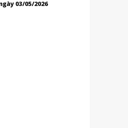
ngày 03/05/2026