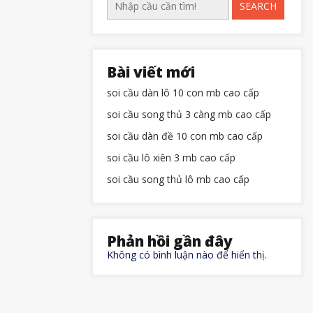
SEARCH
Bài viết mới
soi cầu dàn lô 10 con mb cao cấp
soi cầu song thủ 3 càng mb cao cấp
soi cầu dàn đề 10 con mb cao cấp
soi cầu lô xiên 3 mb cao cấp
soi cầu song thủ lô mb cao cấp
Phản hồi gần đây
Không có bình luận nào để hiển thị.