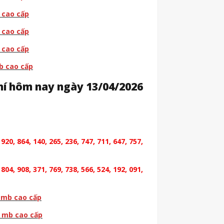
 cao cấp
 cao cấp
 cao cấp
b cao cấp
phí hôm nay ngày 13/04/2026
:
920, 864, 140, 265, 236, 747, 711, 647, 757,
:
804, 908, 371, 769, 738, 566, 524, 192, 091,
g mb cao cấp
g mb cao cấp