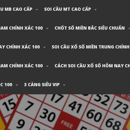
ẦU MB CAO CẤP
SOI CẦU MT CAO CẤP
NAM CHÍNH XÁC 100
CHỐT SỐ MIỀN BẮC SIÊU CHUẨN
AY CHÍNH XÁC 100
SOI CẦU XỔ SỐ MIỀN TRUNG CHÍNH
NAM CHÍNH XÁC 100
CÁCH SOI CẦU XỔ SỐ HÔM NAY CH
C 100
3 CÀNG SIÊU VIP