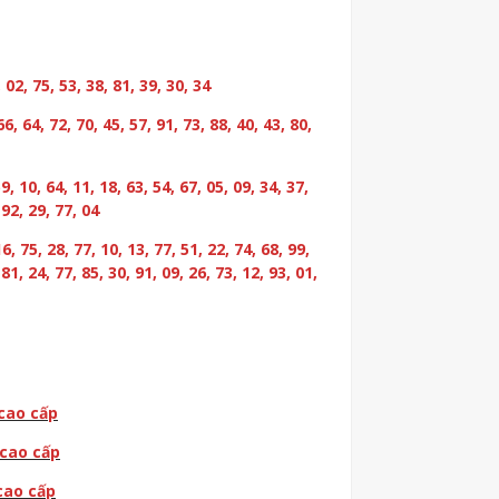
 02, 75, 53, 38, 81, 39, 30, 34
66, 64, 72, 70, 45, 57, 91, 73, 88, 40, 43, 80,
9, 10, 64, 11, 18, 63, 54, 67, 05, 09, 34, 37,
 92, 29, 77, 04
16, 75, 28, 77, 10, 13, 77, 51, 22, 74, 68, 99,
 81, 24, 77, 85, 30, 91, 09, 26, 73, 12, 93, 01,
cao cấp
 cao cấp
cao cấp