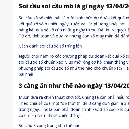
Soi cầu soi cầu mb là gì ngày 13/04/
Soi cầu xổ số miền bắc là một hình thức dự đoán kết quả x
kết quả xổ số ở nhiều ngày trước và các phương pháp soi c
bảng kết quả xổ số của những ngày trước. Để tìm ra quy luậ
Từ đó, tính toán và đưa ra những con số may mắn để đán
Cách đánh soi cầu xổ số trúng lớn
Người chơi nắm rõ các phương pháp dự đoán kết quả xổ số
soi cầu xổ số chuẩn xác. Giúp mở rộng cơ hội chiến thắng và
phương pháp soi cầu xổ số như thế nào cho chuẩn xác? Hãy
bài nhé!
3 càng ăn như thế nào ngày 13/04/2
Muốn đưa ra chiến thuật chơi tốt. Chúng ta cần phải hiểu rõ
Theo chia sẻ của một “đề thủ” thì đề 3 càng đơn giản là 3 s
trong ngày. Tức là bạn phải đoán chính xác 3 số cuối kết q
của miền Nam thì sẽ chiến thắng.
Soi cầu 3 càng trúng như thế nào