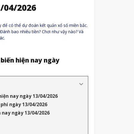
3/04/2026
y để có thể dự đoán kết quản xổ số miền bắc.
 Đánh bao nhiêu tiền? Chơi như vậy nào? Và
ác.
biến hiện nay ngày
hiện nay ngày 13/04/2026
 phí ngày 13/04/2026
m nay ngày 13/04/2026