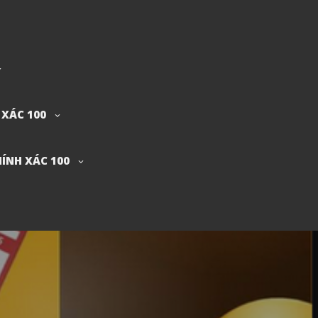
 XÁC 100
ÍNH XÁC 100