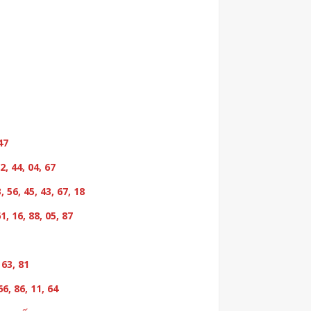
47
2, 44, 04, 67
, 56, 45, 43, 67, 18
61, 16, 88, 05, 87
 63, 81
66, 86, 11, 64