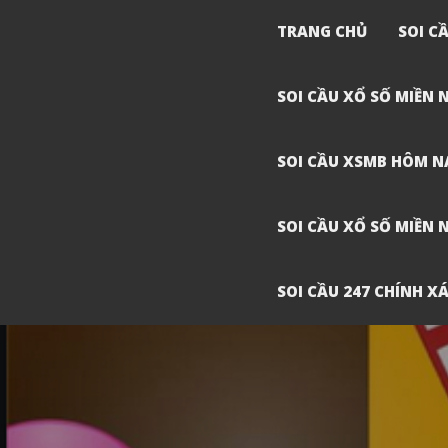
Skip
to
TRANG CHỦ
SOI C
content
SOI CẦU XỔ SỐ MIỀN 
SOI CẦU XSMB HÔM N
SOI CẦU XỔ SỐ MIỀN 
SOI CẦU 247 CHÍNH XÁ