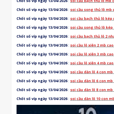
Chốt số víp ngày 13/04/2026
:
soi cầu bạch thủ lô mb 
Chốt số víp ngày 13/04/2026
:
soi cầu song thủ lô mb 
Chốt số víp ngày 13/04/2026
:
soi cầu bạch thủ lô kép
Chốt số víp ngày 13/04/2026
:
soi cầu song thủ lô kép
Chốt số víp ngày 13/04/2026
:
soi cầu bạch thủ lô 2 n
Chốt số víp ngày 13/04/2026
:
soi cầu lô xiên 2 mb cao
Chốt số víp ngày 13/04/2026
:
soi cầu lô xiên 3 mb cao
Chốt số víp ngày 13/04/2026
:
soi cầu lô xiên 4 mb cao
Chốt số víp ngày 13/04/2026
:
soi cầu dàn lô 4 con mb
Chốt số víp ngày 13/04/2026
:
soi cầu dàn lô 6 con mb
Chốt số víp ngày 13/04/2026
:
soi cầu dàn lô 8 con mb
Chốt số víp ngày 13/04/2026
:
soi cầu dàn lô 10 con m