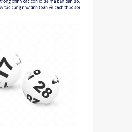
 trong chính các con lô đề mà bạn dàn đó.
y tắc cũng như tính toán về cách thức soi