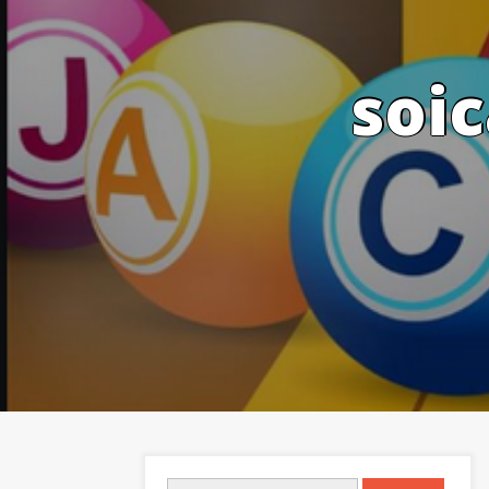
s
o
i
c