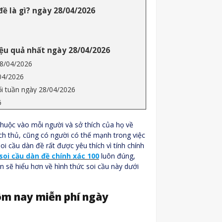
ề là gì? ngày 28/04/2026
iệu quả nhất ngày 28/04/2026
28/04/2026
/04/2026
ối tuần ngày 28/04/2026
6
thuộc vào mỗi người và sở thích của họ về
ch thủ, cũng có người có thế mạnh trong việc
oi cầu dàn đề rất được yêu thích vì tính chính
soi cầu dàn đề chính xác 100
luôn đúng,
ạn sẽ hiểu hơn về hình thức soi cầu này dưới
hôm nay miễn phí ngày