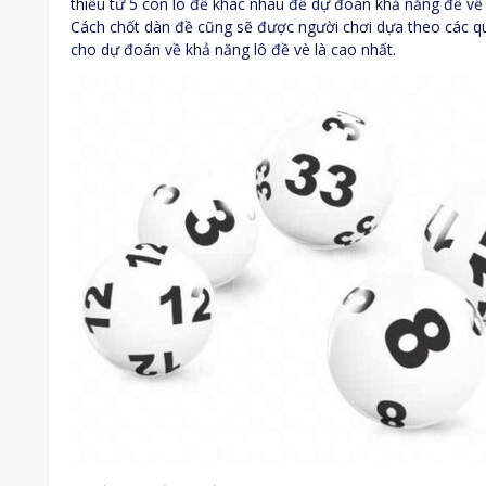
thiểu từ 5 con lô đề khác nhau để dự đoán khả năng để về
Cách chốt dàn đề cũng sẽ được người chơi dựa theo các qu
cho dự đoán về khả năng lô đề vè là cao nhất.