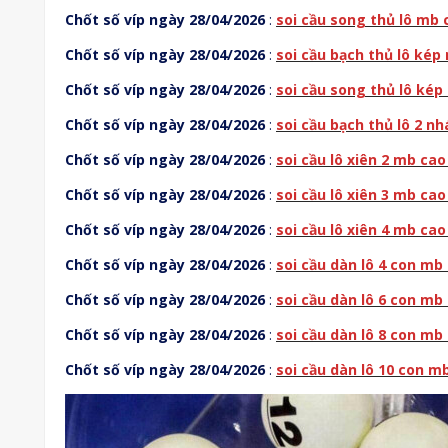
Chốt số víp ngày 28/04/2026
:
soi cầu song thủ lô mb 
Chốt số víp ngày 28/04/2026
:
soi cầu bạch thủ lô kép
Chốt số víp ngày 28/04/2026
:
soi cầu song thủ lô kép
Chốt số víp ngày 28/04/2026
:
soi cầu bạch thủ lô 2 n
Chốt số víp ngày 28/04/2026
:
soi cầu lô xiên 2 mb cao
Chốt số víp ngày 28/04/2026
:
soi cầu lô xiên 3 mb cao
Chốt số víp ngày 28/04/2026
:
soi cầu lô xiên 4 mb cao
Chốt số víp ngày 28/04/2026
:
soi cầu dàn lô 4 con mb
Chốt số víp ngày 28/04/2026
:
soi cầu dàn lô 6 con mb
Chốt số víp ngày 28/04/2026
:
soi cầu dàn lô 8 con mb
Chốt số víp ngày 28/04/2026
:
soi cầu dàn lô 10 con m