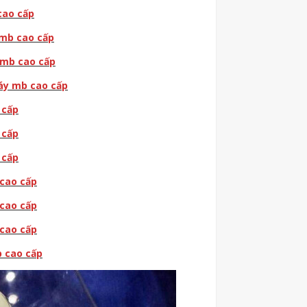
cao cấp
 mb cao cấp
 mb cao cấp
háy mb cao cấp
 cấp
 cấp
 cấp
 cao cấp
 cao cấp
 cao cấp
b cao cấp