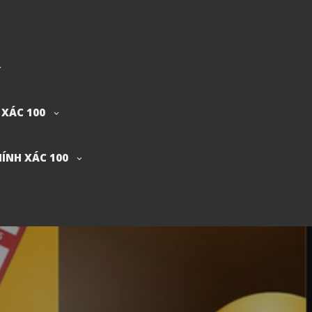
 XÁC 100
ÍNH XÁC 100