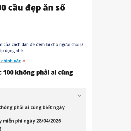
00 cầu đẹp ăn số
ểm của cách dàn đề đem lại cho người chơi là
 áp dụng nhé.
 chính xác
«
c 100 không phải ai cũng
không phải ai cũng biết ngày
y miễn phí ngày 28/04/2026
6