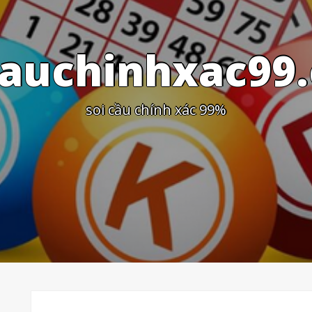
a
u
c
h
i
n
h
x
a
c
9
9
.
s
o
i
c
ầ
u
c
h
í
n
h
x
á
c
9
9
%