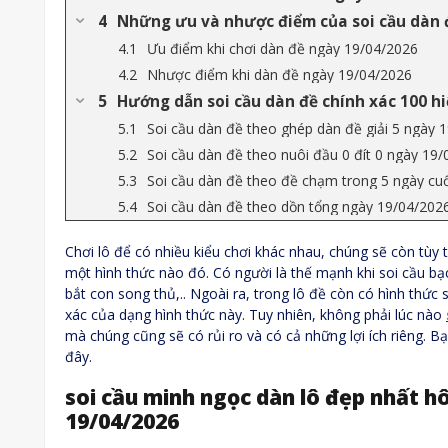
Những ưu và nhược điểm của soi cầu dàn đ
Ưu điểm khi chơi dàn đề ngày 19/04/2026
Nhược điểm khi dàn đề ngày 19/04/2026
Hướng dẫn soi cầu dàn đề chính xác 100 h
Soi cầu dàn đề theo ghép dàn đề giải 5 ngày 
Soi cầu dàn đề theo nuôi đầu 0 đít 0 ngày 19
Soi cầu dàn đề theo đề chạm trong 5 ngày cu
Soi cầu dàn đề theo dồn tổng ngày 19/04/202
Chơi lô để có nhiều kiểu chơi khác nhau, chúng sẽ còn tùy 
một hình thức nào đó. Có người là thế mạnh khi soi cầu bạ
bắt con song thủ,.. Ngoài ra, trong lô đề còn có hình thức s
xác của dạng hình thức này. Tuy nhiên, không phải lúc nào
mà chúng cũng sẽ có rủi ro và có cả những lợi ích riêng. B
đây.
soi cầu minh ngọc dàn lô đẹp nhất 
19/04/2026