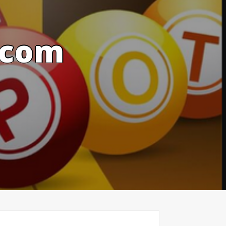
c
o
m