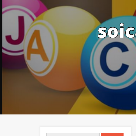
s
o
i
c