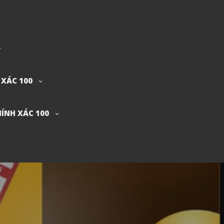
 XÁC 100
ÍNH XÁC 100