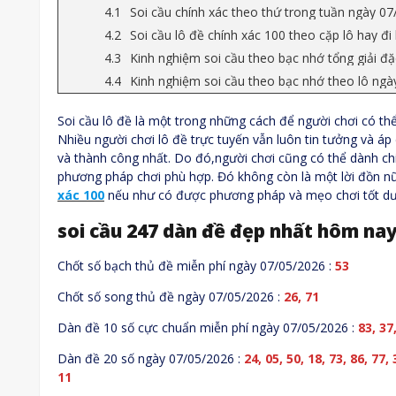
Soi cầu chính xác theo thứ trong tuần ngày 0
Soi cầu lô đề chính xác 100 theo cặp lô hay đ
Kinh nghiệm soi cầu theo bạc nhớ tổng giải đặ
Kinh nghiệm soi cầu theo bạc nhớ theo lô ngà
Soi cầu lô đề là một trong những cách để người chơi có th
Nhiều người chơi lô đề trực tuyến vẫn luôn tin tưởng và á
và thành công nhất. Do đó,người chơi cũng có thể dành ch
phương pháp chơi phù hợp. Đó không còn là một lời đồn 
xác 100
nếu như có được phương pháp và mẹo chơi tốt dư
soi cầu 247 dàn đề đẹp nhất hôm nay
Chốt số bạch thủ đề miễn phí ngày 07/05/2026 :
53
Chốt số song thủ đề ngày 07/05/2026 :
26, 71
Dàn đề 10 số cực chuẩn miễn phí ngày 07/05/2026 :
83, 37,
Dàn đề 20 số ngày 07/05/2026 :
24, 05, 50, 18, 73, 86, 77, 
11