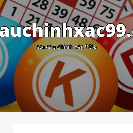
a
u
c
h
i
n
h
x
a
c
9
9
.
s
o
i
c
ầ
u
c
h
í
n
h
x
á
c
9
9
%