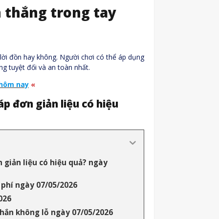
n thắng trong tay
 lời đồn hay không. Người chơi có thể áp dụng
g tuyệt đối và an toàn nhất.
 hôm nay
«
p đơn giản liệu có hiệu
 giản liệu có hiệu quả? ngày
 phí ngày 07/05/2026
026
chắn không lỗ ngày 07/05/2026