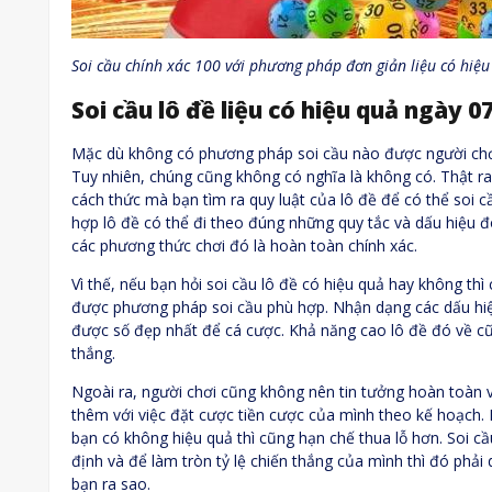
Soi cầu chính xác 100 với phương pháp đơn giản liệu có hiệu
Soi cầu lô đề liệu có hiệu quả ngày 0
Mặc dù không có phương pháp soi cầu nào được người chơi
Tuy nhiên, chúng cũng không có nghĩa là không có. Thật r
cách thức mà bạn tìm ra quy luật của lô đề để có thể soi 
hợp lô đề có thể đi theo đúng những quy tắc và dấu hiệu đó
các phương thức chơi đó là hoàn toàn chính xác.
Vì thế, nếu bạn hỏi soi cầu lô đề có hiệu quả hay không th
được phương pháp soi cầu phù hợp. Nhận dạng các dấu hiệu
được số đẹp nhất để cá cược. Khả năng cao lô đề đó về cũ
thắng.
Ngoài ra, người chơi cũng không nên tin tưởng hoàn toàn
thêm với việc đặt cược tiền cược của mình theo kế hoạch.
bạn có không hiệu quả thì cũng hạn chế thua lỗ hơn. Soi cầ
định và để làm tròn tỷ lệ chiến thắng của mình thì đó phải
bạn ra sao.