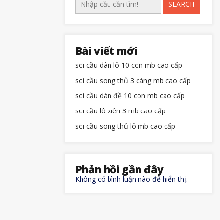
SEARCH
Bài viết mới
soi cầu dàn lô 10 con mb cao cấp
soi cầu song thủ 3 càng mb cao cấp
soi cầu dàn đề 10 con mb cao cấp
soi cầu lô xiên 3 mb cao cấp
soi cầu song thủ lô mb cao cấp
Phản hồi gần đây
Không có bình luận nào để hiển thị.