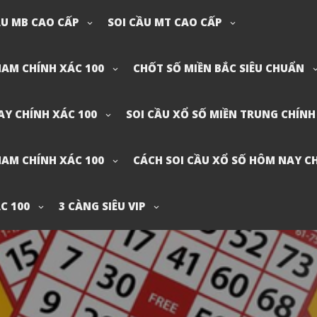
ẦU MB CAO CẤP
SOI CẦU MT CAO CẤP
NAM CHÍNH XÁC 100
CHỐT SỐ MIỀN BẮC SIÊU CHUẨN
AY CHÍNH XÁC 100
SOI CẦU XỔ SỐ MIỀN TRUNG CHÍNH
NAM CHÍNH XÁC 100
CÁCH SOI CẦU XỔ SỐ HÔM NAY CH
C 100
3 CÀNG SIÊU VIP