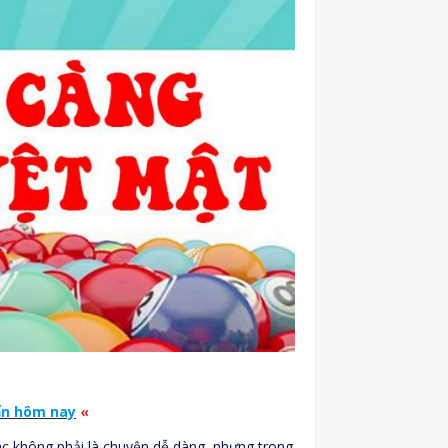
ẩn hôm nay
«
ác không phải là chuyện dễ dàng, nhưng trong