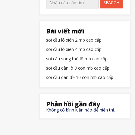
SEARCH
Bài viết mới
soi cầu lô xiên 2 mb cao cấp
soi cầu lô xiên 4 mb cao cấp
soi cầu song thủ lô mb cao cấp
soi cầu dàn lô 8 con mb cao cấp
soi cầu dàn đề 10 con mb cao cấp
Phản hồi gần đây
Không có bình luận nào để hiển thị.