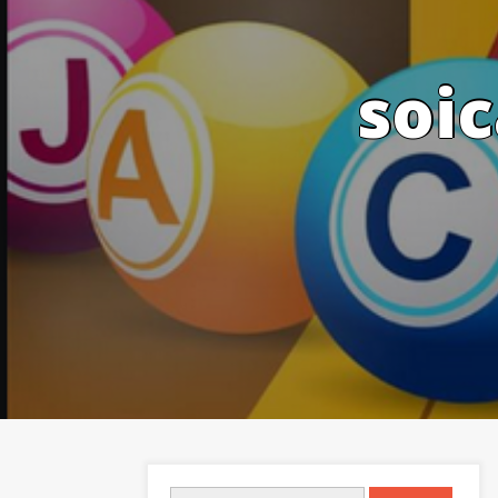
s
o
i
c