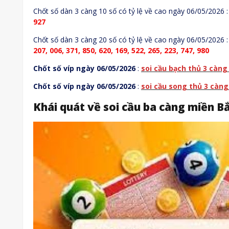
Chốt số dàn 3 càng 10 số có tỷ lệ về cao ngày 06/05/2026 
927
Chốt số dàn 3 càng 20 số có tỷ lệ về cao ngày 06/05/2026 
207, 006, 371, 850, 620, 169, 522, 265, 223, 747, 980
Chốt số víp ngày 06/05/2026
:
soi cầu bạch thủ 3 càn
Chốt số víp ngày 06/05/2026
:
soi cầu song thủ 3 càn
Khái quát về soi cầu ba càng miền B