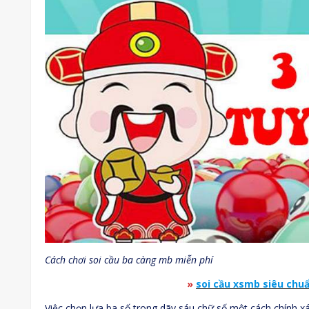
Cách chơi soi cầu ba càng mb miễn phí
»
soi cầu xsmb siêu chu
Việc chọn lựa ba số trong dãy sáu chữ số một cách chính x