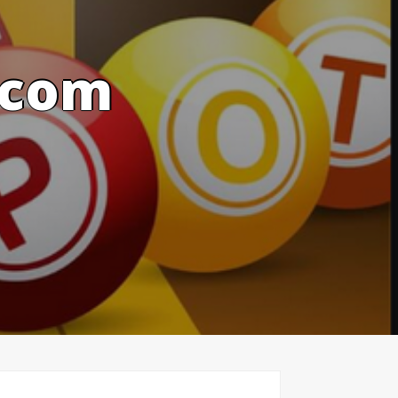
c
o
m