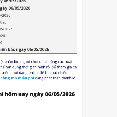
ày 06/05/2026
ngày 06/05/2026
5/2026
2026
05/2026
026
26
miền bắc ngày 06/05/2026
rộ, phần lớn người chơi ưa chuộng các hoạt
thể tận dụng thời gian rảnh rỗi để tham gia cá
át triển dưới dạng online để thu hút nhiều
a càng mb miễn phí
cũng phát triển thành lô
phí hôm nay ngày 06/05/2026