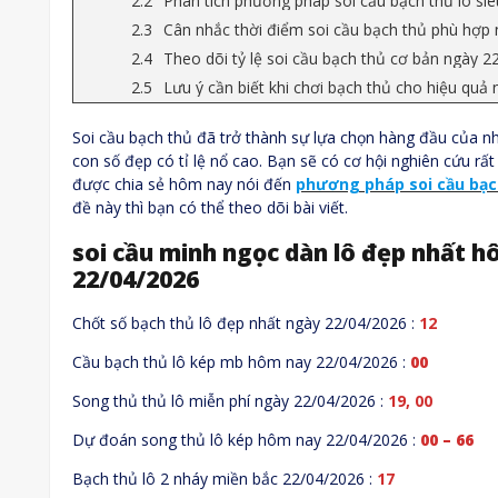
Phân tích phương pháp soi cầu bạch thủ lô si
Cân nhắc thời điểm soi cầu bạch thủ phù hợp
Theo dõi tỷ lệ soi cầu bạch thủ cơ bản ngày 2
Lưu ý cần biết khi chơi bạch thủ cho hiệu quả
Soi cầu bạch thủ đã trở thành sự lựa chọn hàng đầu của n
con số đẹp có tỉ lệ nổ cao. Bạn sẽ có cơ hội nghiên cứu rất
được chia sẻ hôm nay nói đến
phương pháp soi cầu bạch
đề này thì bạn có thể theo dõi bài viết.
soi cầu minh ngọc dàn lô đẹp nhất 
22/04/2026
Chốt số bạch thủ lô đẹp nhất ngày 22/04/2026 :
12
Cầu bạch thủ lô kép mb hôm nay 22/04/2026 :
00
Song thủ thủ lô miễn phí ngày 22/04/2026 :
19, 00
Dự đoán song thủ lô kép hôm nay 22/04/2026 :
00 – 66
Bạch thủ lô 2 nháy miền bắc 22/04/2026 :
17