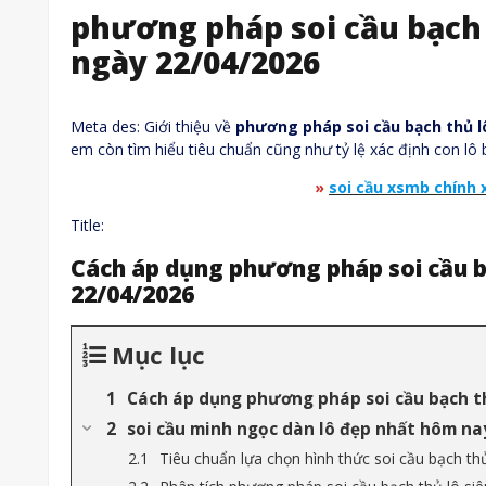
phương pháp soi cầu bạch 
ngày 22/04/2026
Meta des: Giới thiệu về
phương pháp soi cầu bạch thủ l
em còn tìm hiểu tiêu chuẩn cũng như tỷ lệ xác định con lô
»
soi cầu xsmb chính 
Title:
Cách áp dụng phương pháp soi cầu b
22/04/2026
Mục lục
Cách áp dụng phương pháp soi cầu bạch th
soi cầu minh ngọc dàn lô đẹp nhất hôm na
Tiêu chuẩn lựa chọn hình thức soi cầu bạch t