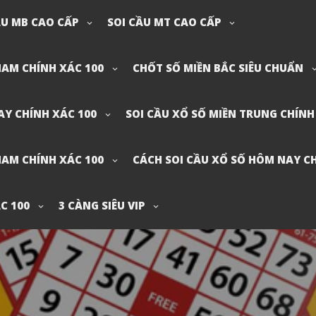
ẦU MB CAO CẤP
SOI CẦU MT CAO CẤP
NAM CHÍNH XÁC 100
CHỐT SỐ MIỀN BẮC SIÊU CHUẨN
AY CHÍNH XÁC 100
SOI CẦU XỔ SỐ MIỀN TRUNG CHÍNH
NAM CHÍNH XÁC 100
CÁCH SOI CẦU XỔ SỐ HÔM NAY CH
C 100
3 CÀNG SIÊU VIP