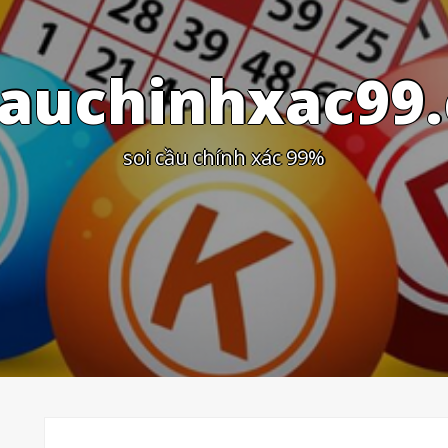
a
u
c
h
i
n
h
x
a
c
9
9
.
s
o
i
c
ầ
u
c
h
í
n
h
x
á
c
9
9
%