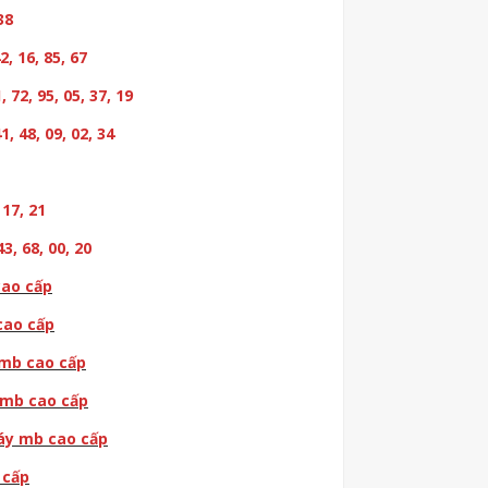
38
2, 16, 85, 67
, 72, 95, 05, 37, 19
41, 48, 09, 02, 34
 17, 21
43, 68, 00, 20
cao cấp
cao cấp
 mb cao cấp
 mb cao cấp
háy mb cao cấp
 cấp