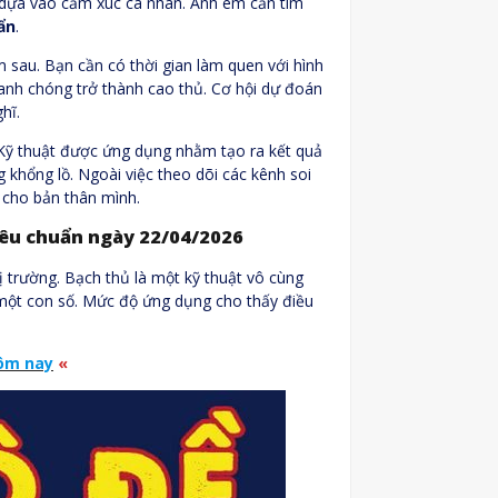
 dựa vào cảm xúc cá nhân. Anh em cần tìm
ẩn
.
 sau. Bạn cần có thời gian làm quen với hình
hanh chóng trở thành cao thủ. Cơ hội dự đoán
ghĩ.
. Kỹ thuật được ứng dụng nhằm tạo ra kết quả
khổng lồ. Ngoài việc theo dõi các kênh soi
h cho bản thân mình.
iêu chuẩn ngày 22/04/2026
ị trường. Bạch thủ là một kỹ thuật vô cùng
 một con số. Mức độ ứng dụng cho thấy điều
hôm nay
«