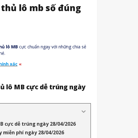
 thủ lô mb số đúng
hủ lô MB
cực chuẩn ngay với những chia sẻ
hé.
hính xác
«
ủ lô MB cực dễ trúng ngày
B cực dễ trúng ngày 28/04/2026
y miễn phí ngày 28/04/2026