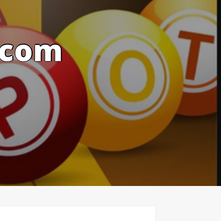
c
o
m