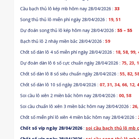
Cầu bạch thủ lô kép mb hôm nay 28/04/2026 :
33
Song thủ thủ lô miễn phí ngày 28/04/2026 :
19, 51
Dự đoán song thủ lô kép hôm nay 28/04/2026 :
55 – 55
Bạch thủ lô 2 nháy miền bắc 28/04/2026 :
59
Chốt số dàn lô 4 số miễn phí ngày 28/04/2026 :
18, 58, 99, 
Dự đoán dàn lô 6 số cực chuẩn ngày 28/04/2026 :
75, 23, 1
Chốt số dàn lô 8 số siêu chuẩn ngày 28/04/2026 :
55, 82, 58
Chốt số dàn lô 10 số ngày 28/04/2026 :
07, 31, 34, 66, 12, 
Soi cầu lô xiên 2 miền bắc hôm nay 28/04/2026 :
00, 58
Soi cầu chuẩn lô xiên 3 miền bắc hôm nay 28/04/2026 :
26,
Chốt số miễn phí lô xiên 4 miền bắc hôm nay 28/04/2026 :
Chốt số víp ngày 28/04/2026
:
soi cầu bạch thủ lô mb 
Chốt số víp ngày 28/04/2026
:
soi cầu song thủ lô mb 