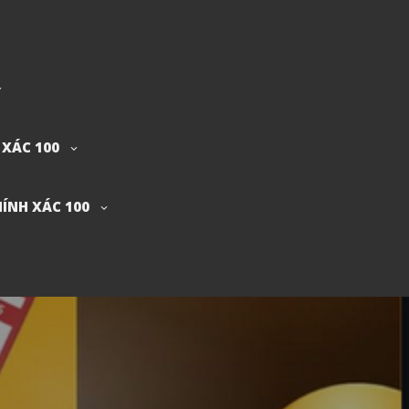
 XÁC 100
ÍNH XÁC 100