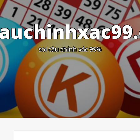
a
u
c
h
i
n
h
x
a
c
9
9
.
s
o
i
c
ầ
u
c
h
í
n
h
x
á
c
9
9
%