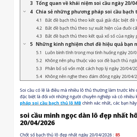
Tổng quan về khái niệm soi cầu ngày 20/0
Chia sẻ những phương pháp soi cầu bạch t
Bắt đề bạch thủ theo kết quả giải đặc biệt đề
Bắt đề bạch thủ theo sự xuất hiện của đuôi 
Bắt đề bạch thủ theo kết quả xổ số của ngày 
Những kinh nghiệm chơi đề hiệu quả bạn n
Luôn bình tĩnh trong mọi tình huống ngày 20/
Không nên phụ thuộc vào soi đề bạch thủ ngà
Phân bổ số vốn một cách hợp lý ngày 20/04/2
Không nên nghe theo đám đông ngày 20/04/
Soi cầu có lẽ là điều mà nhiều lô thủ thường làm trước khi 
đặc biệt là đối với những người chuyên nghiệp và có nhiều
pháp soi cầu bạch thủ lô MB
chính xác nhất, các bạn hãy 
soi cầu minh ngọc dàn lô đẹp nhất 
20/04/2026
Chốt số bạch thủ lô đẹp nhất ngày 20/04/2026 :
85