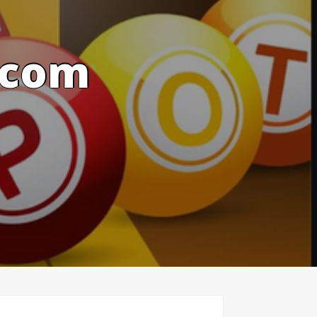
c
o
m