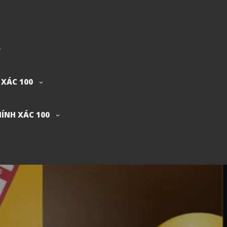
 XÁC 100
ÍNH XÁC 100