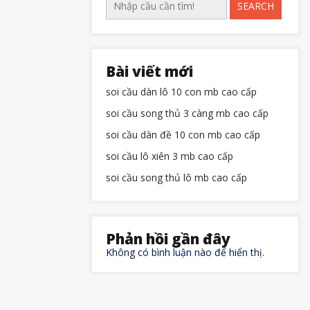
SEARCH
Bài viết mới
soi cầu dàn lô 10 con mb cao cấp
soi cầu song thủ 3 càng mb cao cấp
soi cầu dàn đề 10 con mb cao cấp
soi cầu lô xiên 3 mb cao cấp
soi cầu song thủ lô mb cao cấp
Phản hồi gần đây
Không có bình luận nào để hiển thị.