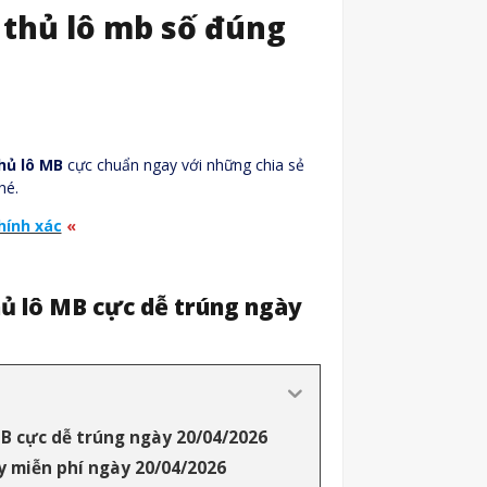
 thủ lô mb số đúng
hủ lô MB
cực chuẩn ngay với những chia sẻ
hé.
hính xác
«
ủ lô MB cực dễ trúng ngày
B cực dễ trúng ngày 20/04/2026
y miễn phí ngày 20/04/2026