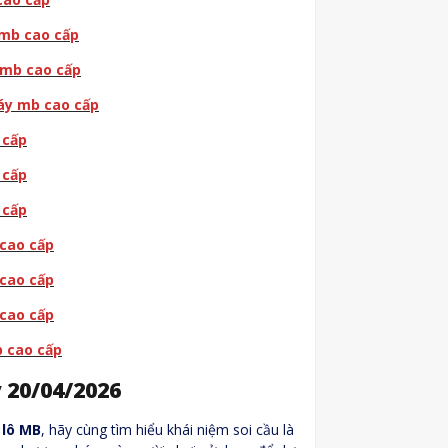
 mb cao cấp
 mb cao cấp
háy mb cao cấp
 cấp
 cấp
 cấp
 cao cấp
 cao cấp
 cao cấp
b cao cấp
y 20/04/2026
 lô MB
, hãy cùng tìm hiểu khái niệm soi cầu là