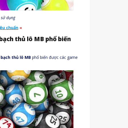
 sử dụng
iêu chuẩn
«
bạch thủ lô MB phổ biến
 bạch thủ lô MB
phổ biến được các game