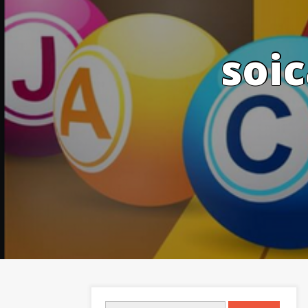
s
o
i
c