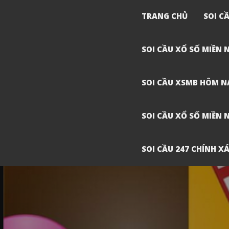
Skip
to
TRANG CHỦ
SOI C
content
SOI CẦU XỔ SỐ MIỀN 
SOI CẦU XSMB HÔM N
SOI CẦU XỔ SỐ MIỀN 
SOI CẦU 247 CHÍNH XÁ