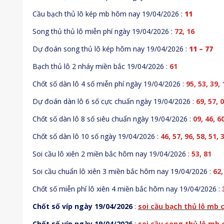
Cầu bạch thủ lô kép mb hôm nay 19/04/2026 :
11
Song thủ thủ lô miễn phí ngày 19/04/2026 :
72, 16
Dự đoán song thủ lô kép hôm nay 19/04/2026 :
11 – 77
Bạch thủ lô 2 nháy miền bắc 19/04/2026 :
61
Chốt số dàn lô 4 số miễn phí ngày 19/04/2026 :
95, 53, 39, 
Dự đoán dàn lô 6 số cực chuẩn ngày 19/04/2026 :
69, 57, 0
Chốt số dàn lô 8 số siêu chuẩn ngày 19/04/2026 :
09, 46, 60
Chốt số dàn lô 10 số ngày 19/04/2026 :
46, 57, 96, 58, 51, 
Soi cầu lô xiên 2 miền bắc hôm nay 19/04/2026 :
53, 81
Soi cầu chuẩn lô xiên 3 miền bắc hôm nay 19/04/2026 :
62,
Chốt số miễn phí lô xiên 4 miền bắc hôm nay 19/04/2026 :
Chốt số víp ngày 19/04/2026
:
soi cầu bạch thủ lô mb 
Chốt số víp ngày 19/04/2026
:
soi cầu song thủ lô mb 