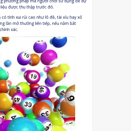
hững phương pháp mà người chơi sử dụng để dự
liệu được thu thập trước đó.
 tính xui rủi cao như lô đề, tài xỉu hay xổ
hững lần mở thưởng liên tiếp, nếu nắm bắt
chính xác.