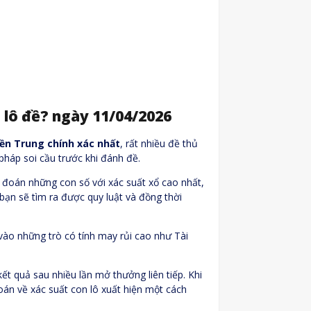
à lô đề? ngày 11/04/2026
iền Trung chính xác nhất
, rất nhiều đề thủ
 pháp soi cầu trước khi đánh đề.
 đoán những con số với xác suất xổ cao nhất,
 bạn sẽ tìm ra được quy luật và đồng thời
vào những trò có tính may rủi cao như Tài
kết quả sau nhiều lần mở thưởng liên tiếp. Khi
oán về xác suất con lô xuất hiện một cách