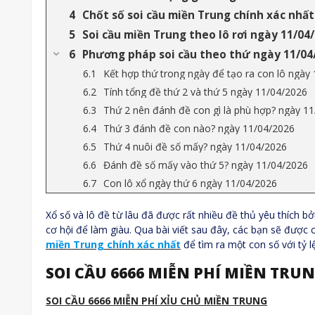
Chốt số soi cầu miền Trung chính xác nhất 
Soi cầu miền Trung theo lô rơi ngày 11/04
Phương pháp soi cầu theo thứ ngày 11/04
Kết hợp thứ trong ngày để tạo ra con lô ngày
Tính tổng đề thứ 2 và thứ 5 ngày 11/04/2026
Thứ 2 nên đánh đề con gì là phù hợp? ngày 1
Thứ 3 đánh đề con nào? ngày 11/04/2026
Thứ 4 nuôi đề số mấy? ngày 11/04/2026
Đánh đề số mấy vào thứ 5? ngày 11/04/2026
Con lô xổ ngày thứ 6 ngày 11/04/2026
Xổ số và lô đề từ lâu đã được rất nhiều đề thủ yêu thích bởi
cơ hội để làm giàu. Qua bài viết sau đây, các bạn sẽ đượ
miền Trung chính xác nhất
để tìm ra một con số với tỷ l
SOI CẦU 6666 MIỄN PHÍ MIỀN TRUN
SOI CẦU 6666 MIỄN PHÍ XỈU CHỦ MIỀN TRUNG