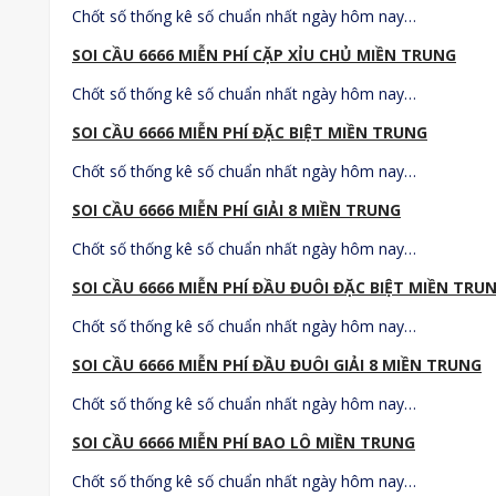
Chốt số thống kê số chuẩn nhất ngày hôm nay…
SOI CẦU 6666 MIỄN PHÍ CẶP XỈU CHỦ MIỀN TRUNG
Chốt số thống kê số chuẩn nhất ngày hôm nay…
SOI CẦU 6666 MIỄN PHÍ ĐẶC BIỆT MIỀN TRUNG
Chốt số thống kê số chuẩn nhất ngày hôm nay…
SOI CẦU 6666 MIỄN PHÍ GIẢI 8 MIỀN TRUNG
Chốt số thống kê số chuẩn nhất ngày hôm nay…
SOI CẦU 6666 MIỄN PHÍ ĐẦU ĐUÔI ĐẶC BIỆT MIỀN TRU
Chốt số thống kê số chuẩn nhất ngày hôm nay…
SOI CẦU 6666 MIỄN PHÍ ĐẦU ĐUÔI GIẢI 8 MIỀN TRUNG
Chốt số thống kê số chuẩn nhất ngày hôm nay…
SOI CẦU 6666 MIỄN PHÍ BAO LÔ MIỀN TRUNG
Chốt số thống kê số chuẩn nhất ngày hôm nay…