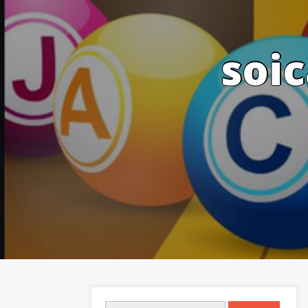
s
o
i
c