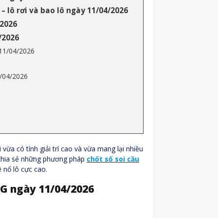
– lô rơi và bao lô ngày 11/04/2026
/2026
/2026
 11/04/2026
1/04/2026
 vừa có tính giải trí cao và vừa mang lại nhiều
c chia sẻ những phương pháp
chốt số soi cầu
ệ nổ lô cực cao.
G ngày 11/04/2026