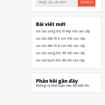
SEARCH
Bài viết mới
soi cầu song thủ lô kép mb cao cấp
soi cầu dàn lô 6 con mb cao cấp
soi cầu dàn lô 8 con mb cao cấp
soi cầu song thủ đề mb cao cấp
soi cầu bạch thủ đề mb cao cấp
Phản hồi gần đây
Không có bình luận nào để hiển thị.