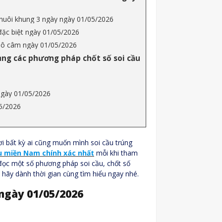
nuôi khung 3 ngày ngày 01/05/2026
đặc biệt ngày 01/05/2026
lô câm ngày 01/05/2026
ụng các phương pháp chốt số soi cầu
ngày 01/05/2026
5/2026
ơi bất kỳ ai cũng muốn mình soi cầu trúng
ầu miền Nam chính xác nhất
mỗi khi tham
 đọc một số phương pháp soi cầu, chốt số
hãy dành thời gian cùng tìm hiểu ngay nhé.
ngày 01/05/2026