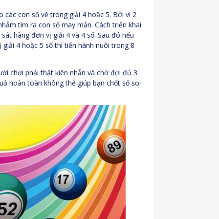
các con số về trong giải 4 hoặc 5. Bởi vì 2
 nhằm tìm ra con số may mắn. Cách triển khai
át hàng đơn vị giải 4 và 4 số. Sau đó nếu
 giải 4 hoặc 5 số thì tiến hành nuôi trong 8
i chơi phải thật kiên nhẫn và chờ đợi đủ 3
uả hoàn toàn không thể giúp bạn chốt số soi