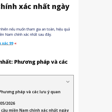
chính xác nhất ngày
nhiên nếu muốn tham gia an toàn, hiệu quả
iền Nam chính xác nhất sau đây.
h xác 99
«
 nhất: Phương pháp và các
 Phương pháp và các lưu ý quan
/05/2026
 cầu miền Nam chính xác nhất ngày