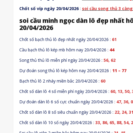
Chốt số víp ngày 20/04/2026
:
soi cầu song thủ 3 càn
soi cầu minh ngọc dàn lô đẹp nhất 
20/04/2026
Chốt số bạch thủ lô đẹp nhất ngày 20/04/2026 :
61
Cầu bạch thủ lô kép mb hôm nay 20/04/2026 :
44
Song thủ thủ lô miễn phí ngày 20/04/2026 :
56, 62
Dự đoán song thủ lô kép hôm nay 20/04/2026 :
11 – 77
Bạch thủ lô 2 nháy miền bắc 20/04/2026 :
60
Chốt số dàn lô 4 số miễn phí ngày 20/04/2026 :
60, 13, 50, 
Dự đoán dàn lô 6 số cực chuẩn ngày 20/04/2026 :
47, 36, 0
Chốt số dàn lô 8 số siêu chuẩn ngày 20/04/2026 :
22, 24, 31
Chốt số dàn lô 10 số ngày 20/04/2026 :
33, 86, 65, 88, 54, 
Soi cầu lô xiên 2 miền bắc hôm nay 20/04/2026 :
21, 15