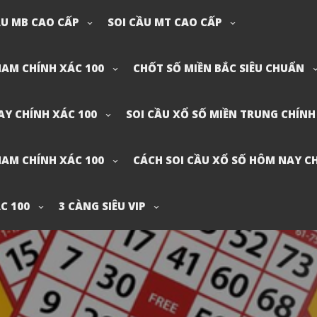
ẦU MB CAO CẤP
SOI CẦU MT CAO CẤP
NAM CHÍNH XÁC 100
CHỐT SỐ MIỀN BẮC SIÊU CHUẨN
AY CHÍNH XÁC 100
SOI CẦU XỔ SỐ MIỀN TRUNG CHÍNH
NAM CHÍNH XÁC 100
CÁCH SOI CẦU XỔ SỐ HÔM NAY CH
C 100
3 CÀNG SIÊU VIP