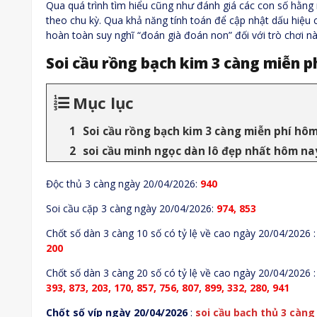
Qua quá trình tìm hiểu cũng như đánh giá các con số hằng 
theo chu kỳ. Qua khả năng tính toán để cập nhật dấu hiệu c
hoàn toàn suy nghĩ “đoán già đoán non” đối với trò chơi nà
Soi cầu rồng bạch kim 3 càng miễn 
Mục lục
Soi cầu rồng bạch kim 3 càng miễn phí hô
soi cầu minh ngọc dàn lô đẹp nhất hôm na
Độc thủ 3 càng ngày 20/04/2026:
940
Soi cầu cặp 3 càng ngày 20/04/2026:
974, 853
Chốt số dàn 3 càng 10 số có tỷ lệ về cao ngày 20/04/2026 
200
Chốt số dàn 3 càng 20 số có tỷ lệ về cao ngày 20/04/2026 
393, 873, 203, 170, 857, 756, 807, 899, 332, 280, 941
Chốt số víp ngày 20/04/2026
:
soi cầu bạch thủ 3 càn