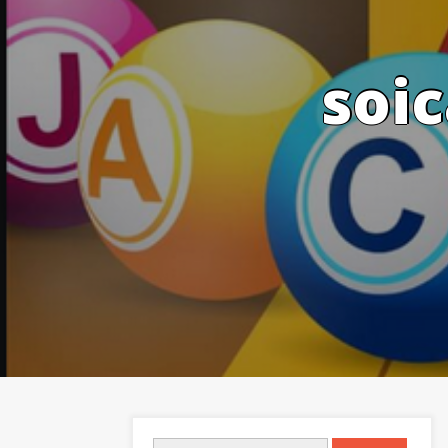
s
o
i
c