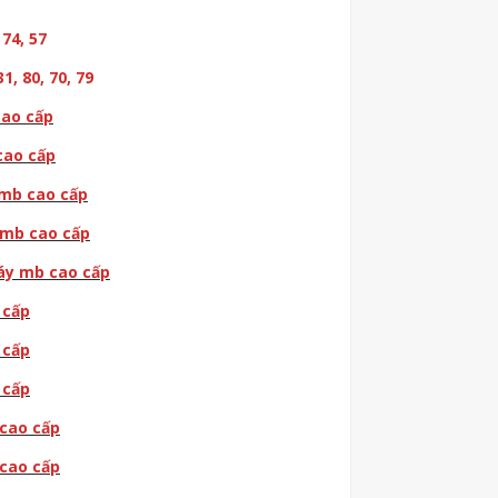
 74, 57
31, 80, 70, 79
cao cấp
cao cấp
 mb cao cấp
 mb cao cấp
háy mb cao cấp
 cấp
 cấp
 cấp
 cao cấp
 cao cấp