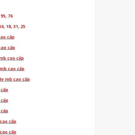
 95, 76
16, 18, 31, 25
cao cấp
cao cấp
 mb cao cấp
 mb cao cấp
háy mb cao cấp
 cấp
 cấp
 cấp
 cao cấp
 cao cấp