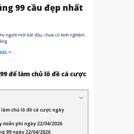
rúng 99 cầu đẹp nhất
cho người mới bắt đầu, chưa có kinh nghiệm.
ắng.
 xác
«
g 99 để làm chủ lô đề cá cược
ể làm chủ lô đề cá cược ngày
y miễn phí ngày 22/04/2026
úng 99 ngày 22/04/2026