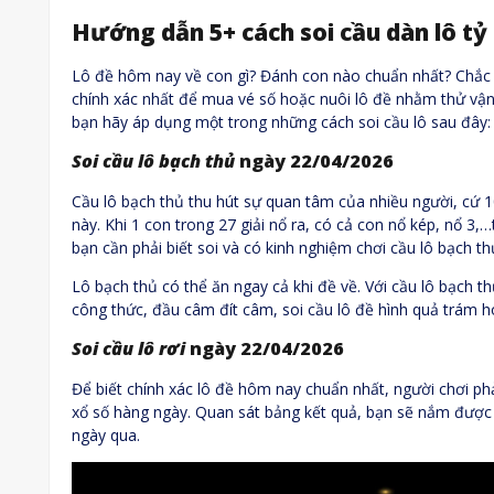
Hướng dẫn 5+ cách soi cầu dàn lô tỷ
Lô đề hôm nay về con gì? Đánh con nào chuẩn nhất? Chắc 
chính xác nhất để mua vé số hoặc nuôi lô đề nhằm thử vậ
bạn hãy áp dụng một trong những cách soi cầu lô sau đây
Soi cầu lô bạch thủ
ngày 22/04/2026
Cầu lô bạch thủ thu hút sự quan tâm của nhiều người, cứ 1
này. Khi 1 con trong 27 giải nổ ra, có cả con nổ kép, nổ 3,…
bạn cần phải biết soi và có kinh nghiệm chơi cầu lô bạch t
Lô bạch thủ có thể ăn ngay cả khi đề về. Với cầu lô bạch t
công thức, đầu câm đít câm, soi cầu lô đề hình quả trám h
Soi cầu lô rơi
ngày 22/04/2026
Để biết chính xác lô đề hôm nay chuẩn nhất, người chơi ph
xổ số hàng ngày. Quan sát bảng kết quả, bạn sẽ nắm được c
ngày qua.