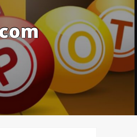
c
o
m