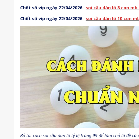
Chốt số víp ngày 22/04/2026
:
soi cầu dàn lô 8 con mb
Chốt số víp ngày 22/04/2026
:
soi cầu dàn lô 10 con m
Bỏ túi cách soi cầu dàn lô tỷ lệ trúng 99 để làm chủ lô đề cá