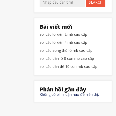
SEARCH
Bài viết mới
soi cầu lô xiên 2 mb cao cấp
soi cầu lô xiên 4 mb cao cấp
soi cầu song thủ lô mb cao cấp
soi cầu dàn lô 8 con mb cao cấp
soi cầu dàn đề 10 con mb cao cấp
Phản hồi gần đây
Không có bình luận nào để hiển thị.